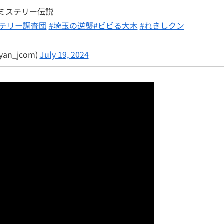
ミステリー伝説
ステリー調査団
#埼玉の逆襲
#ビビる大木
#れきしクン
n_jcom)
July 19, 2024