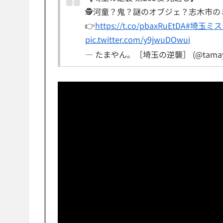
🕵河童？鬼？謎のオブジェ？志木市の
👉
https://t.co/pbaxRuEtDA
#埼玉ミ
pic.twitter.com/y9jwuDOwui
— たまやん。［埼玉の逆襲］ (@tamaya