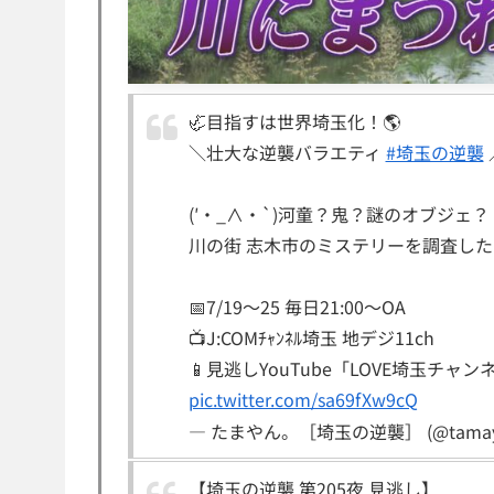
🦏目指すは世界埼玉化！🌎
＼壮大な逆襲バラエティ
#埼玉の逆襲
(′・_∧・`)河童？鬼？謎のオブジェ？
川の街 志木市のミステリーを調査した
📅7/19～25 毎日21:00～OA
📺J:COMﾁｬﾝﾈﾙ埼玉 地デジ11ch
📱見逃しYouTube「LOVE埼玉チャン
pic.twitter.com/sa69fXw9cQ
— たまやん。［埼玉の逆襲］ (@tamaya
【埼玉の逆襲 第205夜 見逃し】