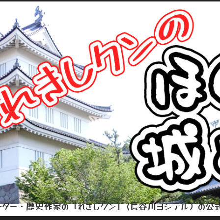
ター・歴史作家の「れきしクン」(長谷川ヨシテル）の公