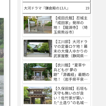
大河ドラマ『鎌倉殿の13人』
19
【成田氏館】忍城主
「成田家」発祥の
地！【龍淵寺】（埼
玉県熊谷市）
【江川邸】大河ドラ
マの定番ロケ地！幕
末の大偉人ゆかりの
武家屋敷（静岡県伊
豆の国市）
【衣川館】“夏草や
兵どもが 夢の
跡”「源義経」最期の
地！（岩手県平泉
町）
【久保田城】石垣も
天守も無いのが良
い！佐竹家が築い
た“土造り”の名城