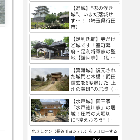
（秋田県秋田市）
【忍城】“忍の浮き
城”、いまだ落城せ
ず…！（埼玉県行田
市）
【足利氏館】寺だけ
ど城です！室町幕
府・足利将軍家の聖
地【鑁阿寺】（栃木
県足利市）
【箕輪城】復元され
た城門と木橋！武田
信玄を6度退けた“上
州の黄斑”の居城（群
馬県高崎市）
【水戸城】御三家
「水戸徳川家」の居
城！圧巻の大堀切
に“控えおろう”！
（茨城県水戸市）
れきしクン（長谷川ヨシテル）をフォローする