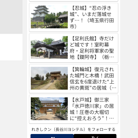
（秋田県秋田市）
【忍城】“忍の浮き
城”、いまだ落城せ
ず…！（埼玉県行田
市）
【足利氏館】寺だけ
ど城です！室町幕
府・足利将軍家の聖
地【鑁阿寺】（栃木
県足利市）
【箕輪城】復元され
た城門と木橋！武田
信玄を6度退けた“上
州の黄斑”の居城（群
馬県高崎市）
【水戸城】御三家
「水戸徳川家」の居
城！圧巻の大堀切
に“控えおろう”！
（茨城県水戸市）
れきしクン（長谷川ヨシテル）をフォローする