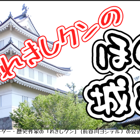
ター・歴史作家の「れきしクン」(長谷川ヨシテル）の公