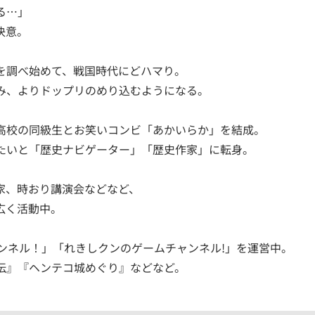
る…」
決意。
を調べ始めて、戦国時代にどハマり。
み、よりドップリのめり込むようになる。
高校の同級生とお笑いコンビ「あかいらか」を結成。
たいと「歴史ナビゲーター」「歴史作家」に転身。
家、時おり講演会などなど、
広く活動中。
ャンネル！」「れきしクンのゲームチャンネル!」を運営中。
伝』『ヘンテコ城めぐり』などなど。