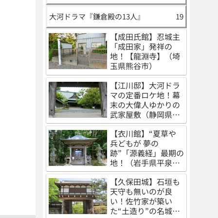
大河ドラマ『鎌倉殿の13人』
19
【成田氏館】忍城主
「成田家」発祥の
地！【龍淵寺】（埼
玉県熊谷市）
【江川邸】大河ドラ
マの定番ロケ地！幕
末の大偉人ゆかりの
武家屋敷（静岡県伊
豆の国市）
【衣川館】“夏草や
兵どもが 夢の
跡”「源義経」最期の
地！（岩手県平泉
町）
【久保田城】石垣も
天守も無いのが良
い！佐竹家が築い
た“土造り”の名城