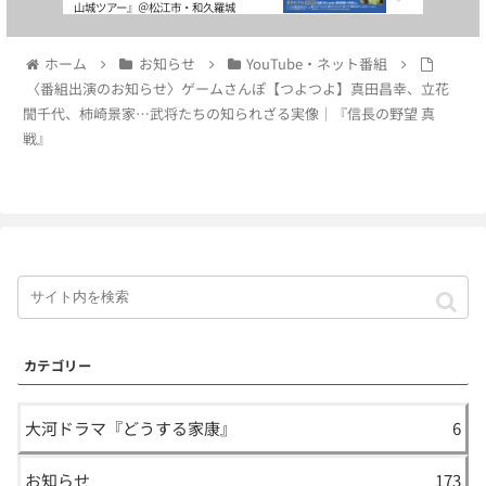
山城ツアー』＠松江市・和久羅城
ホーム
お知らせ
YouTube・ネット番組
〈番組出演のお知らせ〉ゲームさんぽ【つよつよ】真田昌幸、立花
誾千代、柿崎景家…武将たちの知られざる実像｜『信長の野望 真
戦』
カテゴリー
大河ドラマ『どうする家康』
6
お知らせ
173