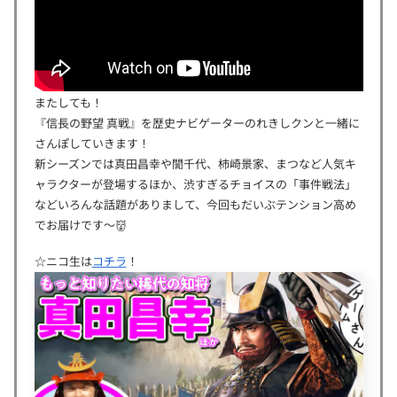
またしても！
『信長の野望 真戦』を歴史ナビゲーターのれきしクンと一緒に
さんぽしていきます！
新シーズンでは真田昌幸や誾千代、柿崎景家、まつなど人気キ
ャラクターが登場するほか、渋すぎるチョイスの「事件戦法」
などいろんな話題がありまして、今回もだいぶテンション高め
でお届けです〜👹
☆ニコ生は
コチラ
！