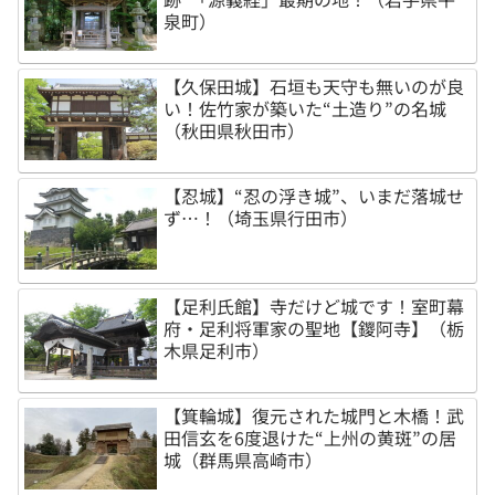
泉町）
【久保田城】石垣も天守も無いのが良
い！佐竹家が築いた“土造り”の名城
（秋田県秋田市）
【忍城】“忍の浮き城”、いまだ落城せ
ず…！（埼玉県行田市）
【足利氏館】寺だけど城です！室町幕
府・足利将軍家の聖地【鑁阿寺】（栃
木県足利市）
【箕輪城】復元された城門と木橋！武
田信玄を6度退けた“上州の黄斑”の居
城（群馬県高崎市）