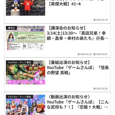
【英傑大戦】#1~4
2023.02.10
【講演会のお知らせ】
講演会
3/14(土)13:30〜『真田兄弟！幸
綱・昌幸・幸村の弟たち』＠長野
県上田市真田町
2026.02.20
2026.03.07
【番組出演のお知らせ】
YouTube・ネット番組
YouTube『ゲームさんぽ』「信長
の野望 真戦」
2025.12.20
〈動画出演のお知らせ〉
YouTube・ネット番組
YouTube『ゲームさんぽ』【こん
な武将も？！】『恋姫†大戦』を
戦国の専門家と見たらレア武将が