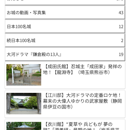
お城の動画・写真集
43
日本100名城
12
続日本100名城
2
大河ドラマ『鎌倉殿の13人』
19
【成田氏館】忍城主「成田家」発祥の
地！【龍淵寺】（埼玉県熊谷市）
【江川邸】大河ドラマの定番ロケ地！
幕末の大偉人ゆかりの武家屋敷（静岡
県伊豆の国市）
【衣川館】“夏草や 兵どもが 夢の
跡”「源義経」最期の地！（岩手県平