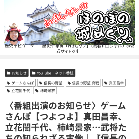
歴史ナビゲーター・歴史作家の「れきしクン」(長谷川ヨシテル）の公
式サイトです！
お知らせ
YouTube・ネット番組
ゲームさんぽ
信長の野望
信長の野望 真戦
真田昌幸
立花誾千代
柿崎景家
〈番組出演のお知らせ〉ゲーム
さんぽ【つよつよ】真田昌幸、
立花誾千代、柿崎景家…武将た
ちの知られざる実像｜『信長の