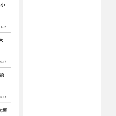
県小
11.02
大
09.17
02.13
大垣