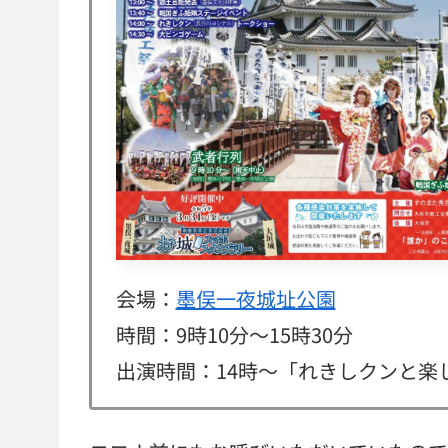
会場：
墨俣一夜城址公園
時間：9時10分〜15時30分
出演時間：14時〜「れきしクンと楽