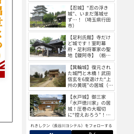
（秋田県秋田市）
【忍城】“忍の浮き
城”、いまだ落城せ
ず…！（埼玉県行田
市）
【足利氏館】寺だけ
ど城です！室町幕
府・足利将軍家の聖
地【鑁阿寺】（栃木
県足利市）
【箕輪城】復元され
た城門と木橋！武田
信玄を6度退けた“上
州の黄斑”の居城（群
馬県高崎市）
【水戸城】御三家
「水戸徳川家」の居
城！圧巻の大堀切
に“控えおろう”！
（茨城県水戸市）
れきしクン（長谷川ヨシテル）をフォローする