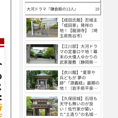
大河ドラマ『鎌倉殿の13人』
19
【成田氏館】忍城主
「成田家」発祥の
地！【龍淵寺】（埼
玉県熊谷市）
【江川邸】大河ドラ
マの定番ロケ地！幕
末の大偉人ゆかりの
武家屋敷（静岡県伊
豆の国市）
【衣川館】“夏草や
兵どもが 夢の
跡”「源義経」最期の
地！（岩手県平泉
町）
【久保田城】石垣も
天守も無いのが良
い！佐竹家が築い
た“土造り”の名城