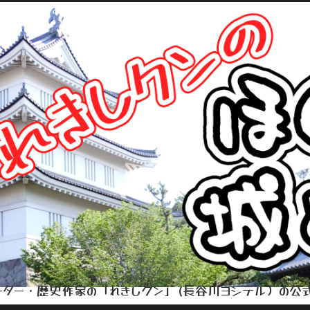
ター・歴史作家の「れきしクン」(長谷川ヨシテル）の公