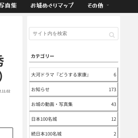
写真集
お城めぐりマップ
その他
秀
カテゴリー
）
大河ドラマ『どうする家康』
6
お知らせ
173
2.11.02
お城の動画・写真集
43
日本100名城
12
続日本100名城
2