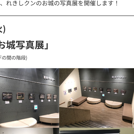
で、れきしクンのお城の写真展を開催します！
)
お城写真展」
下の間の階段)