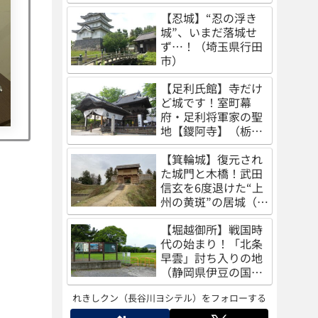
（秋田県秋田市）
【忍城】“忍の浮き
城”、いまだ落城せ
ず…！（埼玉県行田
市）
【足利氏館】寺だけ
ど城です！室町幕
府・足利将軍家の聖
地【鑁阿寺】（栃木
県足利市）
【箕輪城】復元され
た城門と木橋！武田
信玄を6度退けた“上
州の黄斑”の居城（群
馬県高崎市）
【堀越御所】戦国時
代の始まり！「北条
早雲」討ち入りの地
（静岡県伊豆の国
市）
れきしクン（長谷川ヨシテル）をフォローする