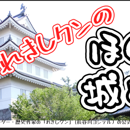
ター・歴史作家の「れきしクン」(長谷川ヨシテル）の公