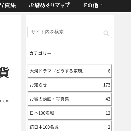
写真集
お城めぐりマップ
その他
き
カテゴリー
貨
大河ドラマ『どうする家康』
6
お知らせ
173
お城の動画・写真集
43
3.06.01
日本100名城
12
続日本100名城
2