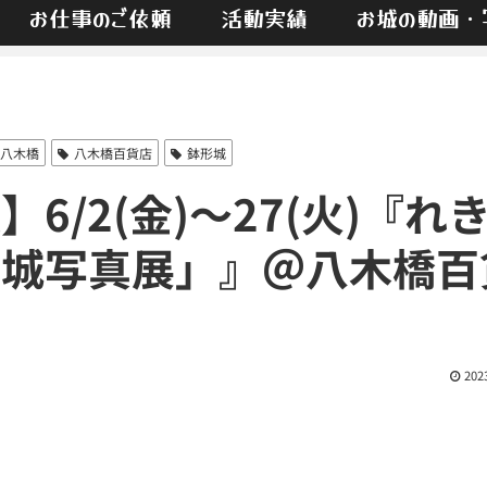
お仕事のご依頼
活動実績
お城の動画・
八木橋
八木橋百貨店
鉢形城
/2(金)〜27(火)『れ
お城写真展」』＠八木橋百
）
202