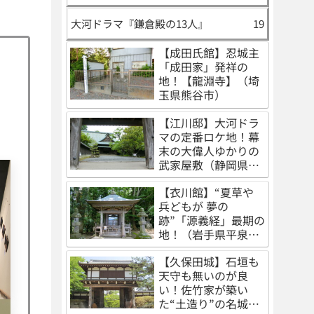
大河ドラマ『鎌倉殿の13人』
19
【成田氏館】忍城主
「成田家」発祥の
地！【龍淵寺】（埼
玉県熊谷市）
【江川邸】大河ドラ
マの定番ロケ地！幕
末の大偉人ゆかりの
武家屋敷（静岡県伊
豆の国市）
【衣川館】“夏草や
兵どもが 夢の
跡”「源義経」最期の
地！（岩手県平泉
町）
【久保田城】石垣も
天守も無いのが良
い！佐竹家が築い
た“土造り”の名城