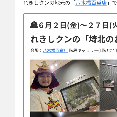
れきしクンの地元の「
八木橋百貨店
」
🏯６月２日(金)〜２７日(火
れきしクンの「埼北の
会場：
八木橋百貨店
階段ギャラリー(1階と地