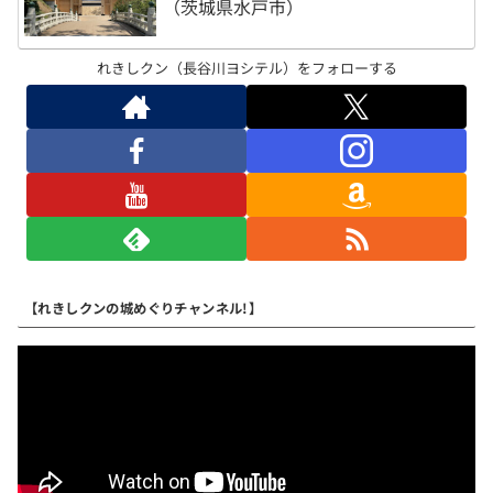
（茨城県水戸市）
れきしクン（長谷川ヨシテル）をフォローする
【れきしクンの城めぐりチャンネル!】