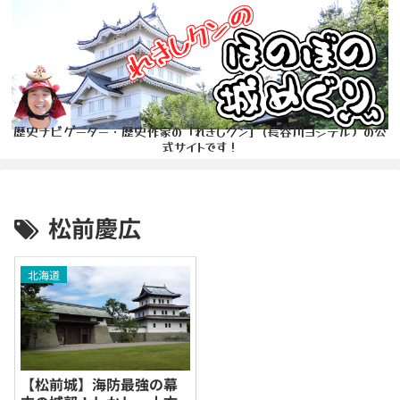
歴史ナビゲーター・歴史作家の「れきしクン」(長谷川ヨシテル）の公
式サイトです！
松前慶広
北海道
【松前城】海防最強の幕