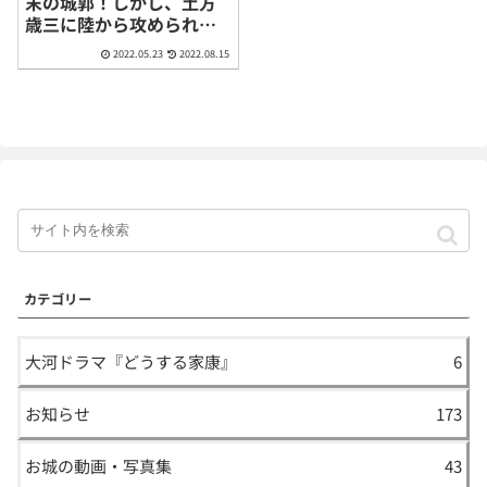
末の城郭！しかし、土方
歳三に陸から攻められて
即日落城（北海道松前
2022.05.23
2022.08.15
町）
カテゴリー
大河ドラマ『どうする家康』
6
お知らせ
173
お城の動画・写真集
43