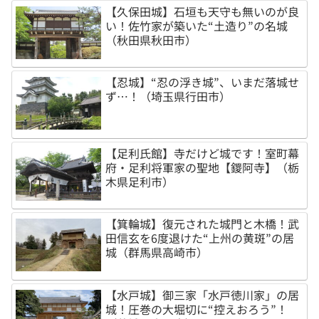
【久保田城】石垣も天守も無いのが良
い！佐竹家が築いた“土造り”の名城
（秋田県秋田市）
【忍城】“忍の浮き城”、いまだ落城せ
ず…！（埼玉県行田市）
【足利氏館】寺だけど城です！室町幕
府・足利将軍家の聖地【鑁阿寺】（栃
木県足利市）
【箕輪城】復元された城門と木橋！武
田信玄を6度退けた“上州の黄斑”の居
城（群馬県高崎市）
【水戸城】御三家「水戸徳川家」の居
城！圧巻の大堀切に“控えおろう”！