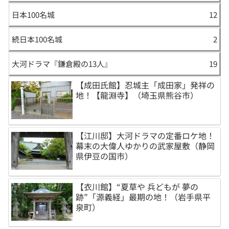
日本100名城
12
続日本100名城
2
大河ドラマ『鎌倉殿の13人』
19
【成田氏館】忍城主「成田家」発祥の
地！【龍淵寺】（埼玉県熊谷市）
【江川邸】大河ドラマの定番ロケ地！
幕末の大偉人ゆかりの武家屋敷（静岡
県伊豆の国市）
【衣川館】“夏草や 兵どもが 夢の
跡”「源義経」最期の地！（岩手県平
泉町）