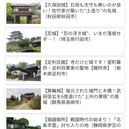
【久保田城】石垣も天守も無いのが良
い！佐竹家が築いた“土造り”の名城
（秋田県秋田市）
【忍城】“忍の浮き城”、いまだ落城せ
ず…！（埼玉県行田市）
【足利氏館】寺だけど城です！室町幕
府・足利将軍家の聖地【鑁阿寺】（栃
木県足利市）
【箕輪城】復元された城門と木橋！武
田信玄を6度退けた“上州の黄斑”の居
城（群馬県高崎市）
【堀越御所】戦国時代の始まり！「北
条早雲」討ち入りの地（静岡県伊豆の