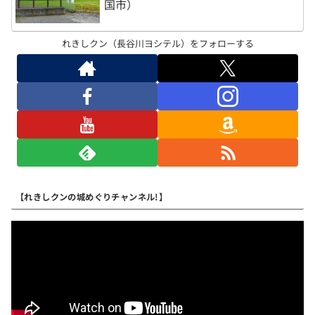
国市）
れきしクン（長谷川ヨシテル）をフォローする
【れきしクンの城めぐりチャンネル!】