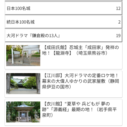
日本100名城
12
続日本100名城
2
大河ドラマ『鎌倉殿の13人』
19
【成田氏館】忍城主「成田家」発祥の
地！【龍淵寺】（埼玉県熊谷市）
【江川邸】大河ドラマの定番ロケ地！
幕末の大偉人ゆかりの武家屋敷（静岡
県伊豆の国市）
【衣川館】“夏草や 兵どもが 夢の
跡”「源義経」最期の地！（岩手県平
泉町）