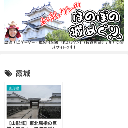
歴史ナビゲーター・歴史作家の「れきしクン」(長谷川ヨシテル）の公
式サイトです！
霞城
山形県
【山形城】東北屈指の巨