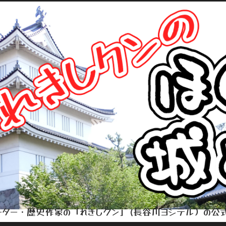
ター・歴史作家の「れきしクン」(長谷川ヨシテル）の公