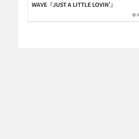
WAVE『JUST A LITTLE LOVIN’』
2