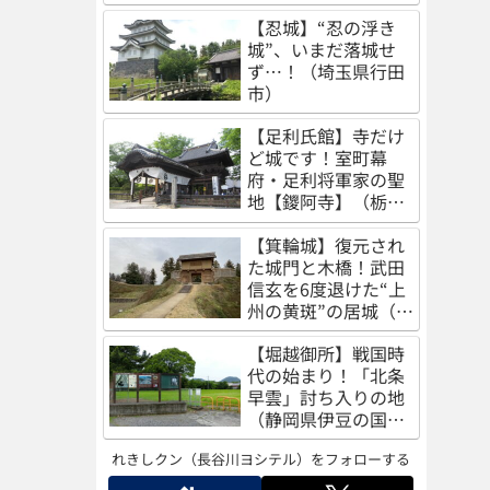
（秋田県秋田市）
【忍城】“忍の浮き
城”、いまだ落城せ
ず…！（埼玉県行田
市）
【足利氏館】寺だけ
ど城です！室町幕
府・足利将軍家の聖
地【鑁阿寺】（栃木
県足利市）
【箕輪城】復元され
た城門と木橋！武田
信玄を6度退けた“上
州の黄斑”の居城（群
馬県高崎市）
【堀越御所】戦国時
代の始まり！「北条
早雲」討ち入りの地
（静岡県伊豆の国
市）
れきしクン（長谷川ヨシテル）をフォローする