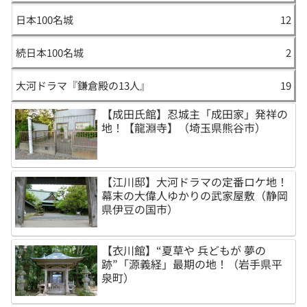
日本100名城
12
続日本100名城
2
大河ドラマ『鎌倉殿の13人』
19
【成田氏館】忍城主「成田家」発祥の
地！【龍淵寺】（埼玉県熊谷市）
【江川邸】大河ドラマの定番ロケ地！
幕末の大偉人ゆかりの武家屋敷（静岡
県伊豆の国市）
【衣川館】“夏草や 兵どもが 夢の
跡”「源義経」最期の地！（岩手県平
泉町）