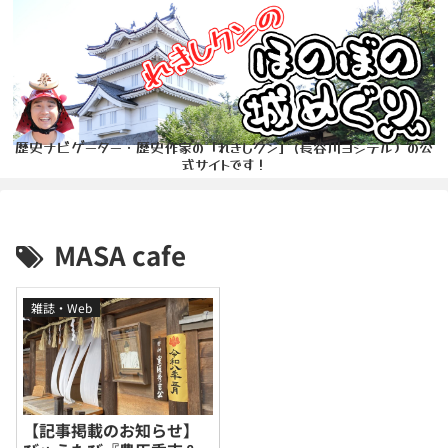
歴史ナビゲーター・歴史作家の「れきしクン」(長谷川ヨシテル）の公
式サイトです！
MASA cafe
雑誌・Web
【記事掲載のお知らせ】