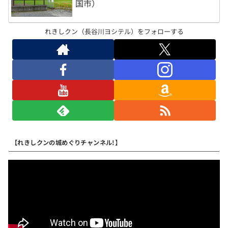
国市）
れきしクン（長谷川ヨシテル）をフォローする
【れきしクンの城めぐりチャンネル!】