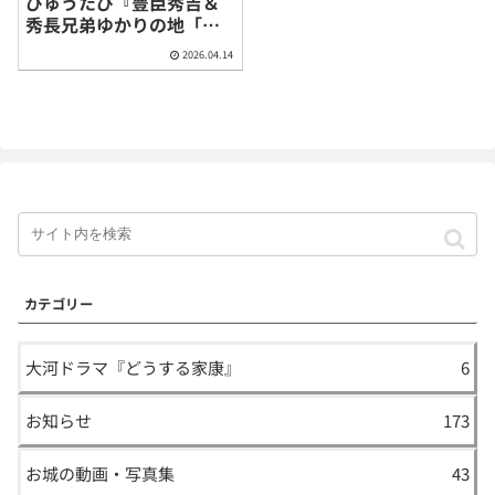
びゅうたび『豊臣秀吉＆
秀長兄弟ゆかりの地「名
古屋市中村」を巡る歴史
2026.04.14
旅』
カテゴリー
大河ドラマ『どうする家康』
6
お知らせ
173
お城の動画・写真集
43