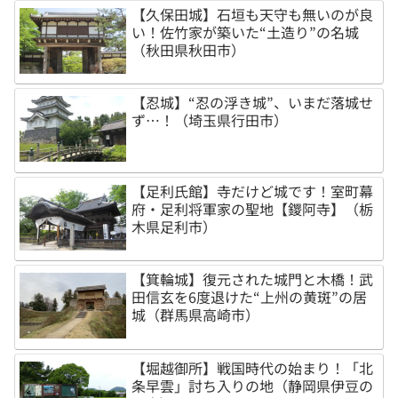
【久保田城】石垣も天守も無いのが良
い！佐竹家が築いた“土造り”の名城
（秋田県秋田市）
【忍城】“忍の浮き城”、いまだ落城せ
ず…！（埼玉県行田市）
【足利氏館】寺だけど城です！室町幕
府・足利将軍家の聖地【鑁阿寺】（栃
木県足利市）
【箕輪城】復元された城門と木橋！武
田信玄を6度退けた“上州の黄斑”の居
城（群馬県高崎市）
【堀越御所】戦国時代の始まり！「北
条早雲」討ち入りの地（静岡県伊豆の