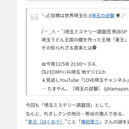
＼🦏目標は世界埼玉化
#埼玉の逆襲
🌍 ／
(′・_∧・`)埼玉ミステリー調査団 熊谷SP
埼玉うどん王国の礎を作った王様「麦王」と
その知られざる真実とは🕵
📅今夜12/5㊎ 21:00～ O.A.
📺J:COMﾁｬﾝﾈﾙ埼玉 地デジ11ch
📱見逃しYouTube「LOVE埼玉チャンネル
— たまやん。［埼玉の逆襲］ (@tamayan_
今回も「埼玉ミステリー調査団」として、
なんと、れきしクンの地元・熊谷の偉人である、
“
麦王（ばくおう）
”こと「
権田愛三
」さんの謎を