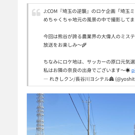
J:COM『埼玉の逆襲』のロケ企画「埼玉
めちゃくちゃ地元の風景の中で撮影してま
今回は熊谷が誇る農業界の大偉人のミステ
放送をお楽しみ〜🌾
ちなみにロケ地は、サッカーの原口元気選
私はお隣の奈良の出身でございます〜☀️
p
— れきしクン/長谷川ヨシテル🏯 (@yoshite