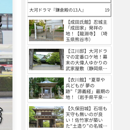
大河ドラマ『鎌倉殿の13人』
19
【成田氏館】忍城主
「成田家」発祥の
地！【龍淵寺】（埼
玉県熊谷市）
【江川邸】大河ドラ
マの定番ロケ地！幕
末の大偉人ゆかりの
武家屋敷（静岡県伊
豆の国市）
【衣川館】“夏草や
兵どもが 夢の
跡”「源義経」最期の
地！（岩手県平泉
町）
【久保田城】石垣も
天守も無いのが良
い！佐竹家が築い
た“土造り”の名城