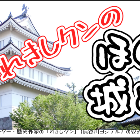
ター・歴史作家の「れきしクン」(長谷川ヨシテル）の公