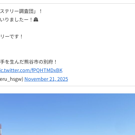
ミステリー調査団」！
いりましたー！🏯
リーです！
手を生んだ熊谷市の別府！
ic.twitter.com/fPQHTMDxBK
ru_hsgw)
November 21, 2025