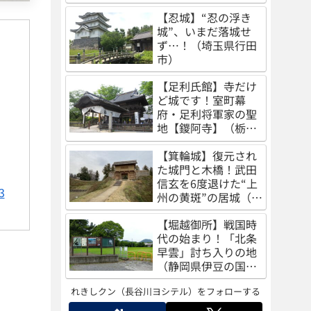
（秋田県秋田市）
【忍城】“忍の浮き
城”、いまだ落城せ
ず…！（埼玉県行田
市）
【足利氏館】寺だけ
ど城です！室町幕
府・足利将軍家の聖
地【鑁阿寺】（栃木
県足利市）
【箕輪城】復元され
た城門と木橋！武田
信玄を6度退けた“上
3
州の黄斑”の居城（群
馬県高崎市）
【堀越御所】戦国時
代の始まり！「北条
早雲」討ち入りの地
（静岡県伊豆の国
市）
れきしクン（長谷川ヨシテル）をフォローする