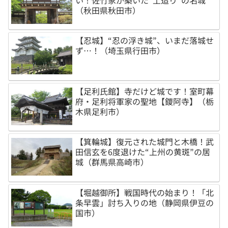
い！佐竹家が築いた“土造り”の名城
（秋田県秋田市）
【忍城】“忍の浮き城”、いまだ落城せ
ず…！（埼玉県行田市）
【足利氏館】寺だけど城です！室町幕
府・足利将軍家の聖地【鑁阿寺】（栃
木県足利市）
【箕輪城】復元された城門と木橋！武
田信玄を6度退けた“上州の黄斑”の居
城（群馬県高崎市）
【堀越御所】戦国時代の始まり！「北
条早雲」討ち入りの地（静岡県伊豆の
国市）