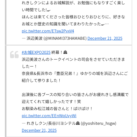
れきしクンによるお城解説が、お勉強にもなりすごく楽し
い時間でした!🍳
ほんとは来てくださった皆様おひとりおひとりに、好きな
お城とか歴史の知識を聞いてまわりたかった🍳…
pic.twitter.com/ETsw2PvxV4
— 浜辺美波 (@MINAMI373HAMABE)
December 21, 2025
#お城EXPO2025
終幕！🏯
浜辺美波さんのトークイベントの司会をさせていただきま
したー！
奈良県&長浜市の『豊臣兄弟！』ゆかりの城を浜辺さんにご
紹介して参りました！
出演後に各ブースの知り合いの皆さんがお疲れきし感満載で
迎えてくれて嬉しかったです！笑
お馴染み松江城の皆さんと！ばけばけ！
pic.twitter.com/EEnWqUvyWi
— れきしクン/長谷川ヨシテル🏯 (@yoshiteru_hsgw)
December 21, 2025