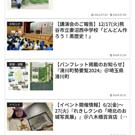
2022.07.03
2023.07.09
【講演会のご報告】12/17(火)熊
お知らせ
谷市立妻沼西中学校「どんどん作
ろう！黒歴史！」
2024.12.19
【パンフレット掲載のお知らせ】
新聞・連載
『滑川町勢要覧2024』＠埼玉県
滑川町
2024.10.31
【イベント開催情報】6/2(金)〜
イベント
27(火)『れきしクンの「埼北のお
城写真展」』＠八木橋百貨店（埼
玉県熊谷市）