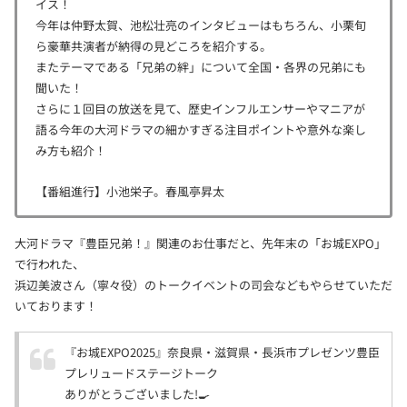
イス！
今年は仲野太賀、池松壮亮のインタビューはもちろん、小栗旬
ら豪華共演者が納得の見どころを紹介する。
またテーマである「兄弟の絆」について全国・各界の兄弟にも
聞いた！
さらに１回目の放送を見て、歴史インフルエンサーやマニアが
語る今年の大河ドラマの細かすぎる注目ポイントや意外な楽し
み方も紹介！
【番組進行】小池栄子。春風亭昇太
大河ドラマ『豊臣兄弟！』関連のお仕事だと、先年末の「お城EXPO」
で行われた、
浜辺美波さん（寧々役）のトークイベントの司会などもやらせていただ
いております！
『お城EXPO2025』奈良県・滋賀県・長浜市プレゼンツ豊臣
プレリュードステージトーク
ありがとうございました!🍳