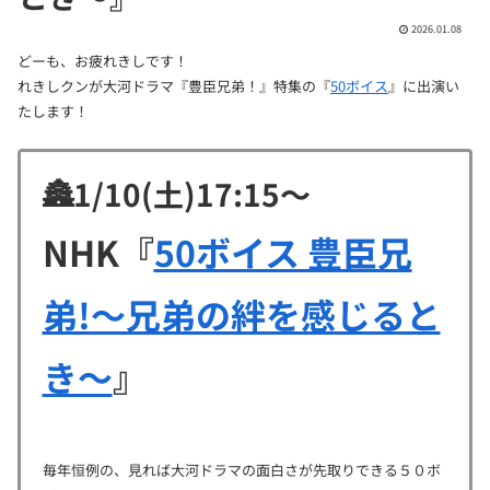
2026.01.08
どーも、お疲れきしです！
れきしクンが大河ドラマ『豊臣兄弟！』特集の『
50ボイス
』に出演い
たします！
🏯1/10(土)17:15〜
NHK『
50ボイス 豊臣兄
弟!〜兄弟の絆を感じると
き〜
』
毎年恒例の、見れば大河ドラマの面白さが先取りできる５０ボ