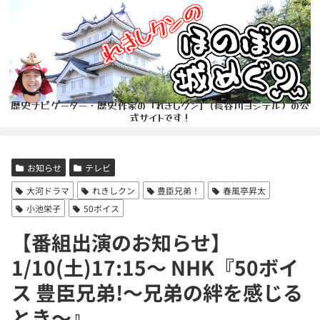
歴史ナビゲーター・歴史作家の「れきしクン」(長谷川ヨシテル）の公
式サイトです！
お知らせ
テレビ
大河ドラマ
れきしクン
豊臣兄弟！
春風亭昇太
小池栄子
50ボイス
【番組出演のお知らせ】
1/10(土)17:15〜 NHK『50ボイ
ス 豊臣兄弟!〜兄弟の絆を感じる
とき〜』