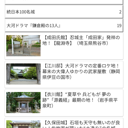
続日本100名城
2
大河ドラマ『鎌倉殿の13人』
19
【成田氏館】忍城主「成田家」発祥の
地！【龍淵寺】（埼玉県熊谷市）
【江川邸】大河ドラマの定番ロケ地！
幕末の大偉人ゆかりの武家屋敷（静岡
県伊豆の国市）
【衣川館】“夏草や 兵どもが 夢の
跡”「源義経」最期の地！（岩手県平
泉町）
【久保田城】石垣も天守も無いのが良