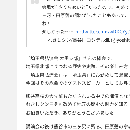
会場が“さくらめいと”だったので、初め
三河・田原藩の領地だったこともあって、
ね！
楽しかった〜⛩️
pic.twitter.com/wDDCYy
— れきしクン/長谷川ヨシテル🏯 (@yoshite
「埼玉県弘済会 大里支部」さんの総会で、
埼玉県北部にまつわる歴史や史跡、その楽しみ方
「埼玉県弘済会」は「埼玉県」にお勤めして退職
今回はその総会でのゲストスピーカーとしてお呼
熊谷高校の大先輩もたくさんいる中での講演とな
れきしクン自身も改めて地元の歴史の魅力を知る
お招きいただき、ありがとうございました！
講演会の後は熊谷市の三ヶ尻に残る、田原藩の家