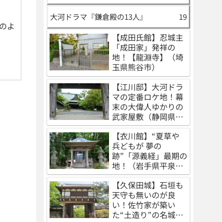
大河ドラマ『鎌倉殿の13人』
19
のよ
【成田氏館】忍城主
「成田家」発祥の
地！【龍淵寺】（埼
玉県熊谷市）
【江川邸】大河ドラ
マの定番ロケ地！幕
末の大偉人ゆかりの
武家屋敷（静岡県伊
豆の国市）
【衣川館】“夏草や
兵どもが 夢の
跡”「源義経」最期の
地！（岩手県平泉
町）
【久保田城】石垣も
天守も無いのが良
い！佐竹家が築い
た“土造り”の名城