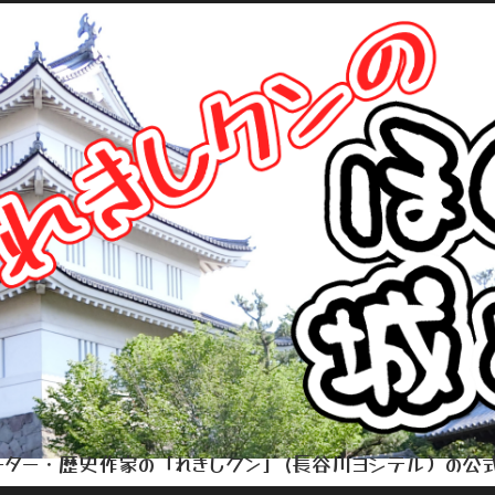
ター・歴史作家の「れきしクン」(長谷川ヨシテル）の公