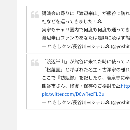
講演会の帰りに「渡辺崋山」が熊谷に訪れ
社などを巡ってきました！🏯
実家もチャリ圏内で何度も何度も通ってき
渡辺崋山ファンのあなたは是非に及ばす熊
— れきしクン/長谷川ヨシテル🏯 (@yoshite
「渡辺崋山」が熊谷に来てた時に使ってい
「松蘿園」と呼ばれた名主・古澤家の離れ
ここで『訪瓺録』を記したり、龍泉寺に奉
熊谷市さん、修復・保存のご検討を🙇
http
pic.twitter.com/D6wRezFLBu
— れきしクン/長谷川ヨシテル🏯 (@yoshite