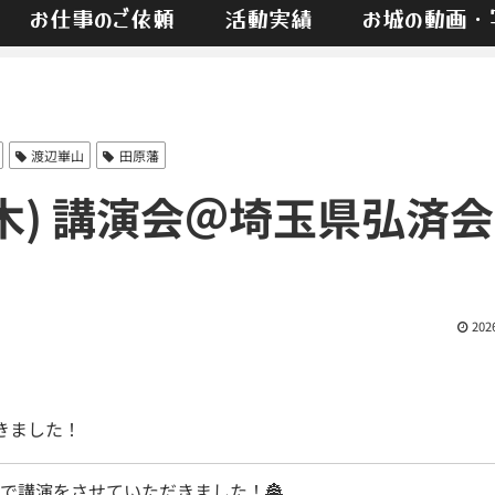
お仕事のご依頼
活動実績
お城の動画・
渡辺崋山
田原藩
(木) 講演会＠埼玉県弘済会
202
きました！
で講演をさせていただきました！🏯