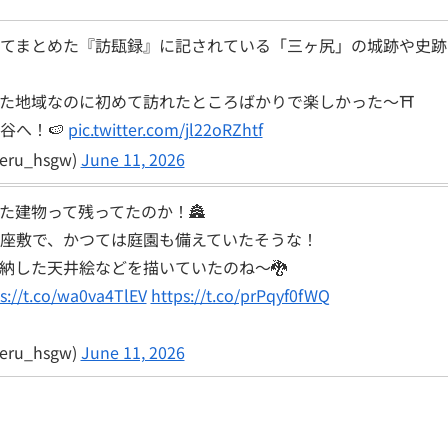
てまとめた『訪瓺録』に記されている「三ヶ尻」の城跡や史跡
た地域なのに初めて訪れたところばかりで楽しかった〜⛩️
谷へ！🍉
pic.twitter.com/jl22oRZhtf
ru_hsgw)
June 11, 2026
た建物って残ってたのか！🏯
座敷で、かつては庭園も備えていたそうな！
納した天井絵などを描いていたのね〜🐉
s://t.co/wa0va4TlEV
https://t.co/prPqyf0fWQ
ru_hsgw)
June 11, 2026