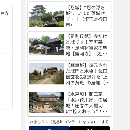
（秋田県秋田市）
【忍城】“忍の浮き
城”、いまだ落城せ
や寺
ず…！（埼玉県行田
市）
【足利氏館】寺だけ
ど城です！室町幕
府・足利将軍家の聖
地【鑁阿寺】（栃木
県足利市）
【箕輪城】復元され
た城門と木橋！武田
信玄を6度退けた“上
州の黄斑”の居城（群
馬県高崎市）
【水戸城】御三家
「水戸徳川家」の居
城！圧巻の大堀切
に“控えおろう”！
（茨城県水戸市）
れきしクン（長谷川ヨシテル）をフォローする