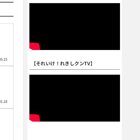
05.15
【それいけ！れきしクンTV】
01.18