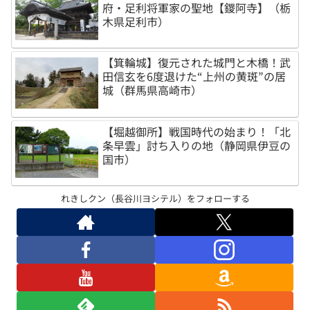
府・足利将軍家の聖地【鑁阿寺】（栃
木県足利市）
【箕輪城】復元された城門と木橋！武
田信玄を6度退けた“上州の黄斑”の居
城（群馬県高崎市）
【堀越御所】戦国時代の始まり！「北
条早雲」討ち入りの地（静岡県伊豆の
国市）
れきしクン（長谷川ヨシテル）をフォローする