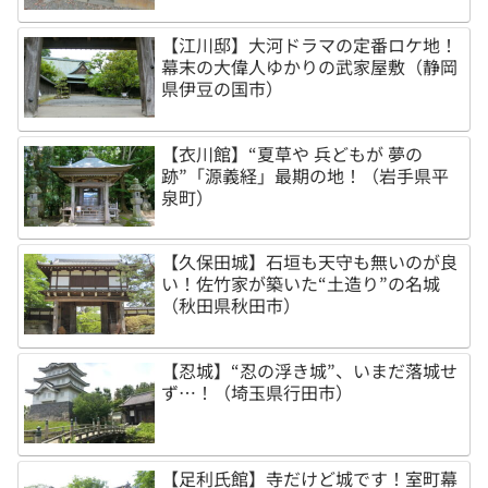
【江川邸】大河ドラマの定番ロケ地！
幕末の大偉人ゆかりの武家屋敷（静岡
県伊豆の国市）
【衣川館】“夏草や 兵どもが 夢の
跡”「源義経」最期の地！（岩手県平
泉町）
【久保田城】石垣も天守も無いのが良
い！佐竹家が築いた“土造り”の名城
（秋田県秋田市）
【忍城】“忍の浮き城”、いまだ落城せ
ず…！（埼玉県行田市）
【足利氏館】寺だけど城です！室町幕