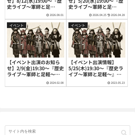
せ】8/12(水)19:00〜『歴
せ】5/20(水)19:00〜『歴
史ライブ〜軍師と足
史ライブ〜軍師と足
軽〜』＠新宿・ロフトプ
軽〜』
2026.08.01
2026.04.25
2026.04.28
ラスワン
イベント
イベント
【イベント出演のお知ら
【イベント出演情報】
せ】2/9(金)19:30〜『歴史
5/25(木)19:30〜『歴史ラ
ライブ～軍師と足軽～』
イブ〜軍師と足軽〜』
（東京都新宿区）
（新宿ロフトプラスワ
2024.02.08
2023.05.23
ン）