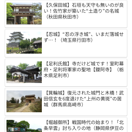
【久保田城】石垣も天守も無いのが良
い！佐竹家が築いた“土造り”の名城
（秋田県秋田市）
【忍城】“忍の浮き城”、いまだ落城せ
ず…！（埼玉県行田市）
【足利氏館】寺だけど城です！室町幕
府・足利将軍家の聖地【鑁阿寺】（栃
木県足利市）
【箕輪城】復元された城門と木橋！武
田信玄を6度退けた“上州の黄斑”の居
城（群馬県高崎市）
【堀越御所】戦国時代の始まり！「北
条早雲」討ち入りの地（静岡県伊豆の