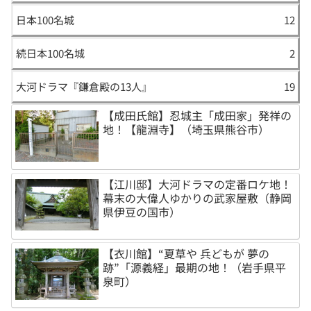
日本100名城
12
続日本100名城
2
大河ドラマ『鎌倉殿の13人』
19
【成田氏館】忍城主「成田家」発祥の
地！【龍淵寺】（埼玉県熊谷市）
【江川邸】大河ドラマの定番ロケ地！
幕末の大偉人ゆかりの武家屋敷（静岡
県伊豆の国市）
【衣川館】“夏草や 兵どもが 夢の
跡”「源義経」最期の地！（岩手県平
泉町）