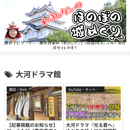
歴史ナビゲーター・歴史作家の「れきしクン」(長谷川ヨシテル）の公
式サイトです！
大河ドラマ館
雑誌・Web
YouTube・ネット番組
【記事掲載のお知らせ】
大河ドラマ『光る君へ』