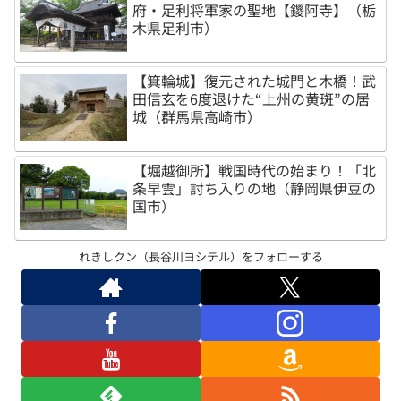
府・足利将軍家の聖地【鑁阿寺】（栃
木県足利市）
【箕輪城】復元された城門と木橋！武
田信玄を6度退けた“上州の黄斑”の居
城（群馬県高崎市）
【堀越御所】戦国時代の始まり！「北
条早雲」討ち入りの地（静岡県伊豆の
国市）
れきしクン（長谷川ヨシテル）をフォローする