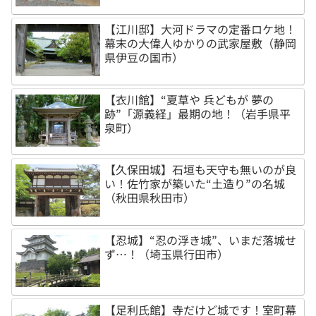
【江川邸】大河ドラマの定番ロケ地！
幕末の大偉人ゆかりの武家屋敷（静岡
県伊豆の国市）
【衣川館】“夏草や 兵どもが 夢の
跡”「源義経」最期の地！（岩手県平
泉町）
【久保田城】石垣も天守も無いのが良
い！佐竹家が築いた“土造り”の名城
（秋田県秋田市）
【忍城】“忍の浮き城”、いまだ落城せ
ず…！（埼玉県行田市）
【足利氏館】寺だけど城です！室町幕