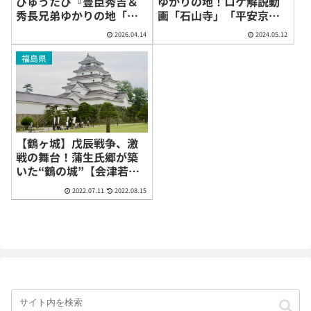
びゅうたび『豊臣秀吉＆
ゆかりの地！ロケ解説動
秀長兄弟ゆかりの地「名
画「石山寺」「平安京創
古屋市中村」を巡る歴史
生館」「京都 宇治」
2026.04.14
2024.05.12
旅』
福島県
【鶴ヶ城】戊辰戦争、激
戦の舞台！蒲生氏郷が築
いた“鶴の城”【会津若松
城】（福島県会津若松
2022.07.11
2022.08.15
市）