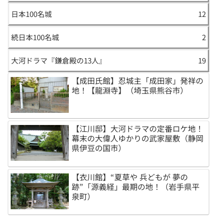
日本100名城
12
続日本100名城
2
大河ドラマ『鎌倉殿の13人』
19
【成田氏館】忍城主「成田家」発祥の
地！【龍淵寺】（埼玉県熊谷市）
【江川邸】大河ドラマの定番ロケ地！
幕末の大偉人ゆかりの武家屋敷（静岡
県伊豆の国市）
【衣川館】“夏草や 兵どもが 夢の
跡”「源義経」最期の地！（岩手県平
泉町）