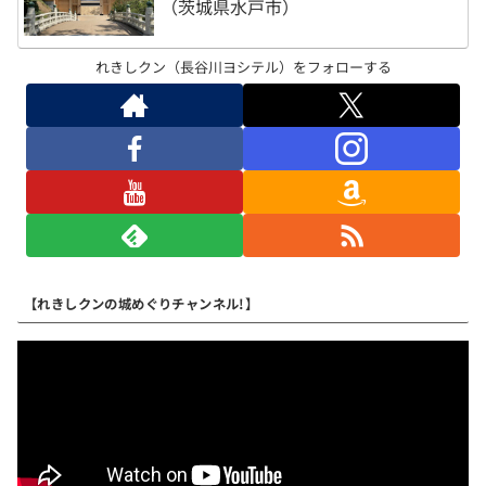
（茨城県水戸市）
れきしクン（長谷川ヨシテル）をフォローする
【れきしクンの城めぐりチャンネル!】