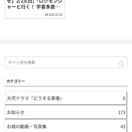
せ】2/23(日)「ロクモンジ
ャーと行く！ 宇喜多直家
公の足跡をめぐるバスツ
2025.01.28
アー」＠岡山県岡山市・
瀬戸内市
カテゴリー
大河ドラマ『どうする家康』
6
お知らせ
173
お城の動画・写真集
43