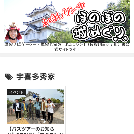
歴史ナビゲーター・歴史作家の「れきしクン」(長谷川ヨシテル）の公
式サイトです！
宇喜多秀家
イベント
【バスツアーのお知ら