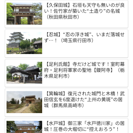
【久保田城】石垣も天守も無いのが良
い！佐竹家が築いた“土造り”の名城
（秋田県秋田市）
【忍城】“忍の浮き城”、いまだ落城せ
ず…！（埼玉県行田市）
【足利氏館】寺だけど城です！室町幕
府・足利将軍家の聖地【鑁阿寺】（栃
木県足利市）
【箕輪城】復元された城門と木橋！武
田信玄を6度退けた“上州の黄斑”の居
城（群馬県高崎市）
【水戸城】御三家「水戸徳川家」の居
城！圧巻の大堀切に“控えおろう”！