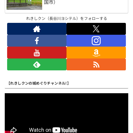
国市）
れきしクン（長谷川ヨシテル）をフォローする
【れきしクンの城めぐりチャンネル!】