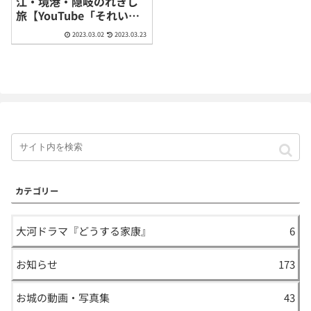
江・境港・隠岐のれきし
旅【YouTube「それい
け！れきしクンTV」】
2023.03.02
2023.03.23
カテゴリー
大河ドラマ『どうする家康』
6
お知らせ
173
お城の動画・写真集
43