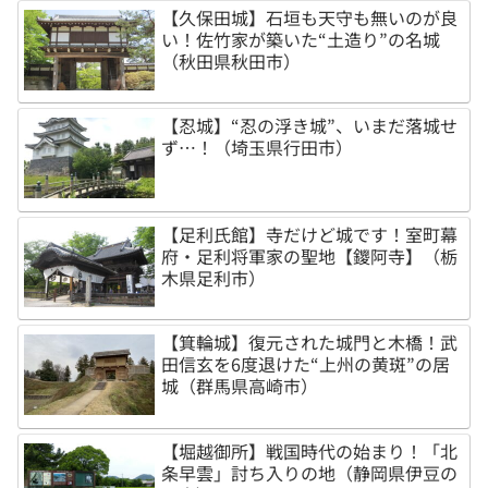
【久保田城】石垣も天守も無いのが良
い！佐竹家が築いた“土造り”の名城
（秋田県秋田市）
【忍城】“忍の浮き城”、いまだ落城せ
ず…！（埼玉県行田市）
【足利氏館】寺だけど城です！室町幕
府・足利将軍家の聖地【鑁阿寺】（栃
木県足利市）
【箕輪城】復元された城門と木橋！武
田信玄を6度退けた“上州の黄斑”の居
城（群馬県高崎市）
【堀越御所】戦国時代の始まり！「北
条早雲」討ち入りの地（静岡県伊豆の