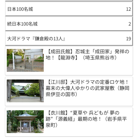
日本100名城
12
続日本100名城
2
大河ドラマ『鎌倉殿の13人』
19
【成田氏館】忍城主「成田家」発祥の
地！【龍淵寺】（埼玉県熊谷市）
【江川邸】大河ドラマの定番ロケ地！
幕末の大偉人ゆかりの武家屋敷（静岡
県伊豆の国市）
【衣川館】“夏草や 兵どもが 夢の
跡”「源義経」最期の地！（岩手県平
泉町）