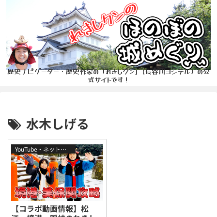
歴史ナビゲーター・歴史作家の「れきしクン」(長谷川ヨシテル）の公
式サイトです！
水木しげる
YouTube・ネット番組
【コラボ動画情報】松