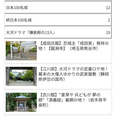
日本100名城
12
続日本100名城
2
大河ドラマ『鎌倉殿の13人』
19
【成田氏館】忍城主「成田家」発祥の
地！【龍淵寺】（埼玉県熊谷市）
【江川邸】大河ドラマの定番ロケ地！
幕末の大偉人ゆかりの武家屋敷（静岡
県伊豆の国市）
【衣川館】“夏草や 兵どもが 夢の
跡”「源義経」最期の地！（岩手県平
泉町）