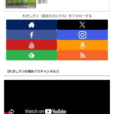
国市）
れきしクン（長谷川ヨシテル）をフォローする
【れきしクンの城めぐりチャンネル!】