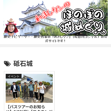
歴史ナビゲーター・歴史作家の「れきしクン」(長谷川ヨシテル）の公
式サイトです！
砥石城
イベント
【バスツアーのお知ら