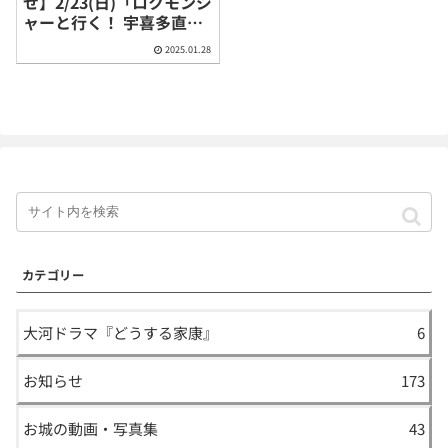
せ】2/23(日)「ロクモンジ
ャーと行く！ 宇喜多直家
公の足跡をめぐるバスツ
2025.01.28
アー」＠岡山県岡山市・
瀬戸内市
カテゴリー
大河ドラマ『どうする家康』
6
お知らせ
173
お城の動画・写真集
43