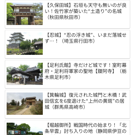
【久保田城】石垣も天守も無いのが良
い！佐竹家が築いた“土造り”の名城
（秋田県秋田市）
【忍城】“忍の浮き城”、いまだ落城せ
ず…！（埼玉県行田市）
【足利氏館】寺だけど城です！室町幕
府・足利将軍家の聖地【鑁阿寺】（栃
木県足利市）
【箕輪城】復元された城門と木橋！武
田信玄を6度退けた“上州の黄斑”の居
城（群馬県高崎市）
【堀越御所】戦国時代の始まり！「北
条早雲」討ち入りの地（静岡県伊豆の