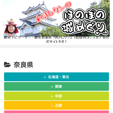
歴史ナビゲーター・歴史作家の「れきしクン」(長谷川ヨシテル）の公
式サイトです！
奈良県
北海道・東北
関東
中部
近畿