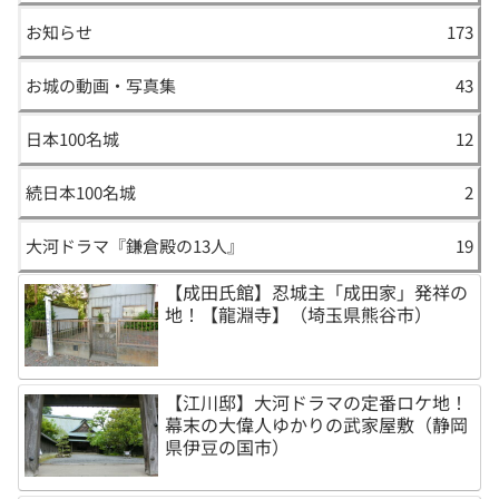
お知らせ
173
お城の動画・写真集
43
日本100名城
12
続日本100名城
2
大河ドラマ『鎌倉殿の13人』
19
【成田氏館】忍城主「成田家」発祥の
地！【龍淵寺】（埼玉県熊谷市）
【江川邸】大河ドラマの定番ロケ地！
幕末の大偉人ゆかりの武家屋敷（静岡
県伊豆の国市）