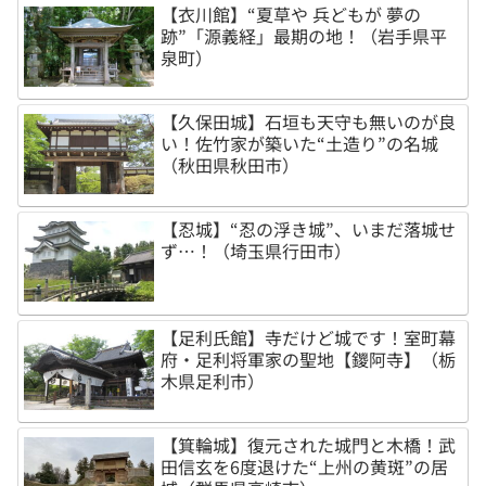
【衣川館】“夏草や 兵どもが 夢の
跡”「源義経」最期の地！（岩手県平
泉町）
【久保田城】石垣も天守も無いのが良
い！佐竹家が築いた“土造り”の名城
（秋田県秋田市）
【忍城】“忍の浮き城”、いまだ落城せ
ず…！（埼玉県行田市）
【足利氏館】寺だけど城です！室町幕
府・足利将軍家の聖地【鑁阿寺】（栃
木県足利市）
【箕輪城】復元された城門と木橋！武
田信玄を6度退けた“上州の黄斑”の居