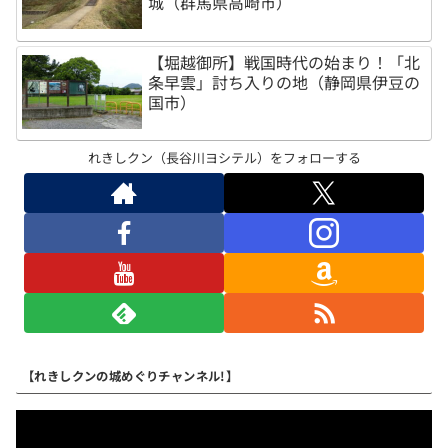
城（群馬県高崎市）
【堀越御所】戦国時代の始まり！「北
条早雲」討ち入りの地（静岡県伊豆の
国市）
れきしクン（長谷川ヨシテル）をフォローする
【れきしクンの城めぐりチャンネル!】