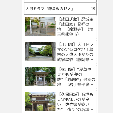
大河ドラマ『鎌倉殿の13人』
19
【成田氏館】忍城主
「成田家」発祥の
地！【龍淵寺】（埼
玉県熊谷市）
【江川邸】大河ドラ
マの定番ロケ地！幕
末の大偉人ゆかりの
武家屋敷（静岡県伊
豆の国市）
【衣川館】“夏草や
兵どもが 夢の
跡”「源義経」最期の
地！（岩手県平泉
町）
【久保田城】石垣も
天守も無いのが良
い！佐竹家が築い
た“土造り”の名城