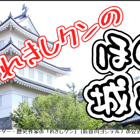
ター・歴史作家の「れきしクン」(長谷川ヨシテル）の公