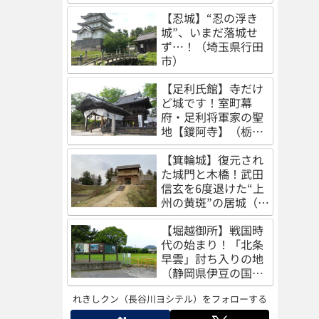
（秋田県秋田市）
【忍城】“忍の浮き
城”、いまだ落城せ
ず…！（埼玉県行田
市）
【足利氏館】寺だけ
ど城です！室町幕
府・足利将軍家の聖
地【鑁阿寺】（栃木
県足利市）
【箕輪城】復元され
た城門と木橋！武田
信玄を6度退けた“上
州の黄斑”の居城（群
馬県高崎市）
【堀越御所】戦国時
代の始まり！「北条
早雲」討ち入りの地
（静岡県伊豆の国
市）
れきしクン（長谷川ヨシテル）をフォローする