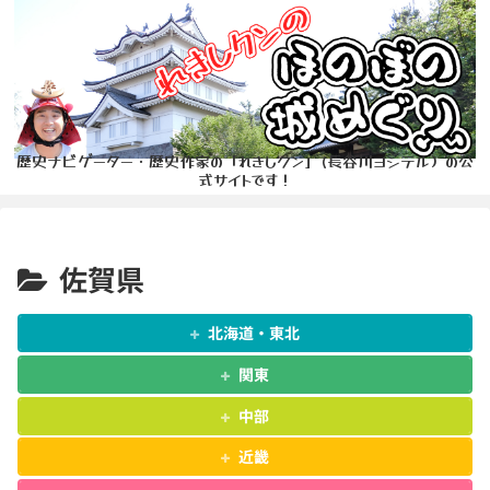
歴史ナビゲーター・歴史作家の「れきしクン」(長谷川ヨシテル）の公
式サイトです！
佐賀県
北海道・東北
関東
中部
近畿