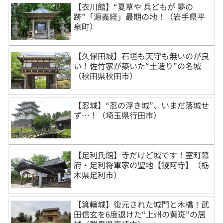
【衣川館】“夏草や 兵どもが 夢の
跡”「源義経」最期の地！（岩手県平
泉町）
【久保田城】石垣も天守も無いのが良
い！佐竹家が築いた“土造り”の名城
（秋田県秋田市）
【忍城】“忍の浮き城”、いまだ落城せ
ず…！（埼玉県行田市）
【足利氏館】寺だけど城です！室町幕
府・足利将軍家の聖地【鑁阿寺】（栃
木県足利市）
【箕輪城】復元された城門と木橋！武
田信玄を6度退けた“上州の黄斑”の居