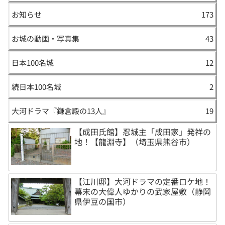
お知らせ
173
お城の動画・写真集
43
日本100名城
12
続日本100名城
2
大河ドラマ『鎌倉殿の13人』
19
【成田氏館】忍城主「成田家」発祥の
地！【龍淵寺】（埼玉県熊谷市）
【江川邸】大河ドラマの定番ロケ地！
幕末の大偉人ゆかりの武家屋敷（静岡
県伊豆の国市）