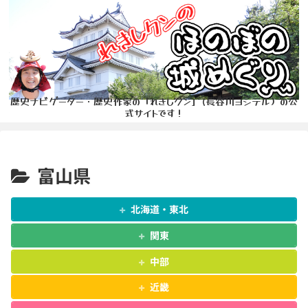
歴史ナビゲーター・歴史作家の「れきしクン」(長谷川ヨシテル）の公
式サイトです！
富山県
北海道・東北
関東
中部
近畿