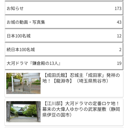
お知らせ
173
お城の動画・写真集
43
日本100名城
12
続日本100名城
2
大河ドラマ『鎌倉殿の13人』
19
【成田氏館】忍城主「成田家」発祥の
地！【龍淵寺】（埼玉県熊谷市）
【江川邸】大河ドラマの定番ロケ地！
幕末の大偉人ゆかりの武家屋敷（静岡
県伊豆の国市）