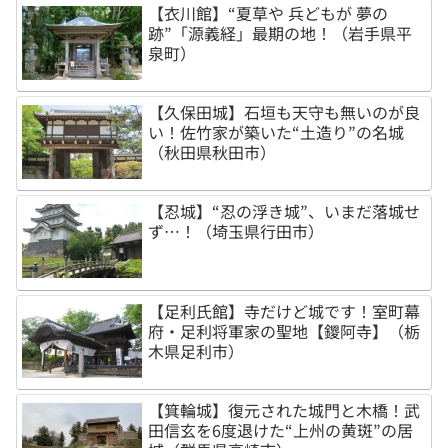
【衣川館】“夏草や 兵どもが 夢の
跡”「源義経」最期の地！（岩手県平
泉町）
【久保田城】石垣も天守も無いのが良
い！佐竹家が築いた“土造り”の名城
（秋田県秋田市）
【忍城】“忍の浮き城”、いまだ落城せ
ず…！（埼玉県行田市）
【足利氏館】寺だけど城です！室町幕
府・足利将軍家の聖地【鑁阿寺】（栃
木県足利市）
【箕輪城】復元された城門と木橋！武
田信玄を6度退けた“上州の黄斑”の居