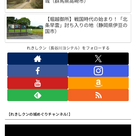
城（群馬県高崎市）
【堀越御所】戦国時代の始まり！「北
条早雲」討ち入りの地（静岡県伊豆の
国市）
れきしクン（長谷川ヨシテル）をフォローする
【れきしクンの城めぐりチャンネル!】