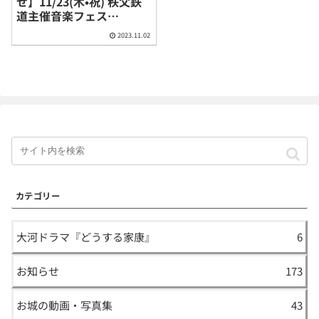
せ】11/23(木•祝) 秩父鉄
道主催音楽フェス
『NAGATORO AUTUMN
2023.11.02
FES』（埼玉県長瀞町）
カテゴリー
大河ドラマ『どうする家康』
6
お知らせ
173
お城の動画・写真集
43