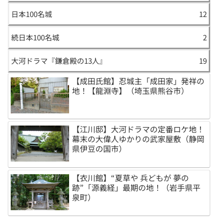
日本100名城
12
続日本100名城
2
大河ドラマ『鎌倉殿の13人』
19
【成田氏館】忍城主「成田家」発祥の
地！【龍淵寺】（埼玉県熊谷市）
【江川邸】大河ドラマの定番ロケ地！
幕末の大偉人ゆかりの武家屋敷（静岡
県伊豆の国市）
【衣川館】“夏草や 兵どもが 夢の
跡”「源義経」最期の地！（岩手県平
泉町）