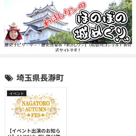
歴史ナビゲーター・歴史作家の「れきしクン」(長谷川ヨシテル）の公
式サイトです！
埼玉県長瀞町
イベント
【イベント出演のお知ら