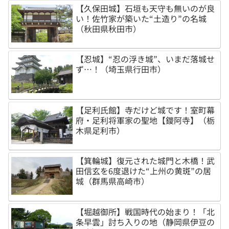
【久保田城】石垣も天守も無いのが良
い！佐竹家が築いた“土造り”の名城
（秋田県秋田市）
【忍城】“忍の浮き城”、いまだ落城せ
ず…！（埼玉県行田市）
【足利氏館】寺だけど城です！室町幕
府・足利将軍家の聖地【鑁阿寺】（栃
木県足利市）
【箕輪城】復元された城門と木橋！武
田信玄を6度退けた“上州の黄斑”の居
城（群馬県高崎市）
【堀越御所】戦国時代の始まり！「北
条早雲」討ち入りの地（静岡県伊豆の