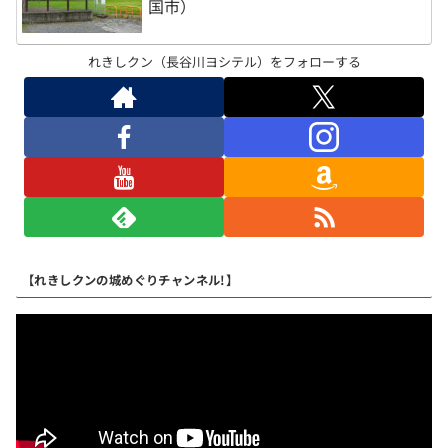
国市）
れきしクン（長谷川ヨシテル）をフォローする
【れきしクンの城めぐりチャンネル!】