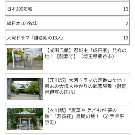
日本100名城
12
続日本100名城
2
大河ドラマ『鎌倉殿の13人』
19
【成田氏館】忍城主「成田家」発祥の
地！【龍淵寺】（埼玉県熊谷市）
【江川邸】大河ドラマの定番ロケ地！
幕末の大偉人ゆかりの武家屋敷（静岡
県伊豆の国市）
【衣川館】“夏草や 兵どもが 夢の
跡”「源義経」最期の地！（岩手県平
泉町）