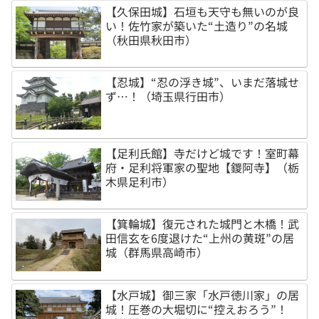
【久保田城】石垣も天守も無いのが良
い！佐竹家が築いた“土造り”の名城
（秋田県秋田市）
【忍城】“忍の浮き城”、いまだ落城せ
ず…！（埼玉県行田市）
【足利氏館】寺だけど城です！室町幕
府・足利将軍家の聖地【鑁阿寺】（栃
木県足利市）
【箕輪城】復元された城門と木橋！武
田信玄を6度退けた“上州の黄斑”の居
城（群馬県高崎市）
【水戸城】御三家「水戸徳川家」の居
城！圧巻の大堀切に“控えおろう”！