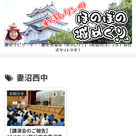
歴史ナビゲーター・歴史作家の「れきしクン」(長谷川ヨシテル）の公
式サイトです！
妻沼西中
お知らせ
【講演会のご報告】