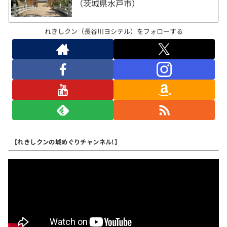
（茨城県水戸市）
れきしクン（長谷川ヨシテル）をフォローする
【れきしクンの城めぐりチャンネル!】