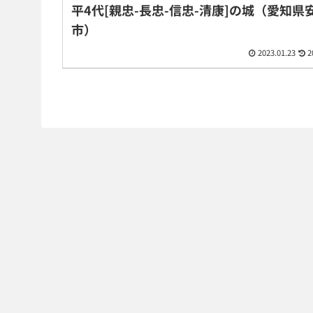
平4代[親忠-長忠-信忠-清康]の城（愛知県
市）
2023.01.23
2