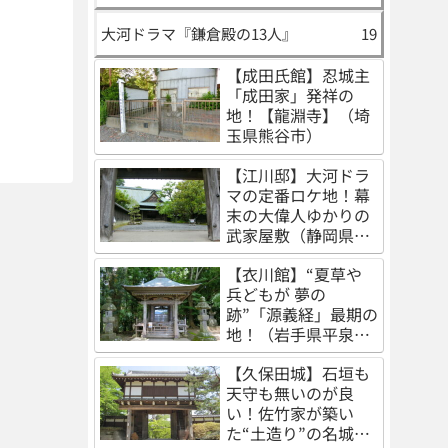
大河ドラマ『鎌倉殿の13人』
19
【成田氏館】忍城主
「成田家」発祥の
地！【龍淵寺】（埼
玉県熊谷市）
【江川邸】大河ドラ
マの定番ロケ地！幕
末の大偉人ゆかりの
武家屋敷（静岡県伊
豆の国市）
【衣川館】“夏草や
兵どもが 夢の
跡”「源義経」最期の
地！（岩手県平泉
町）
【久保田城】石垣も
天守も無いのが良
い！佐竹家が築い
た“土造り”の名城