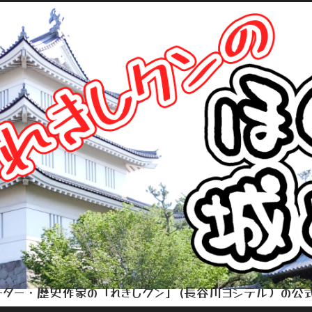
ター・歴史作家の「れきしクン」(長谷川ヨシテル）の公