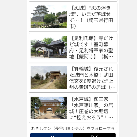
（秋田県秋田市）
【忍城】“忍の浮き
城”、いまだ落城せ
ず…！（埼玉県行田
市）
【足利氏館】寺だけ
ど城です！室町幕
府・足利将軍家の聖
地【鑁阿寺】（栃木
県足利市）
【箕輪城】復元され
た城門と木橋！武田
信玄を6度退けた“上
州の黄斑”の居城（群
馬県高崎市）
【水戸城】御三家
「水戸徳川家」の居
城！圧巻の大堀切
に“控えおろう”！
（茨城県水戸市）
れきしクン（長谷川ヨシテル）をフォローする