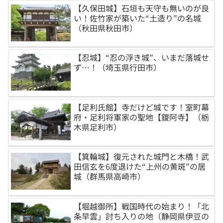
【久保田城】石垣も天守も無いのが良
い！佐竹家が築いた“土造り”の名城
（秋田県秋田市）
【忍城】“忍の浮き城”、いまだ落城せ
ず…！（埼玉県行田市）
【足利氏館】寺だけど城です！室町幕
府・足利将軍家の聖地【鑁阿寺】（栃
木県足利市）
【箕輪城】復元された城門と木橋！武
田信玄を6度退けた“上州の黄斑”の居
城（群馬県高崎市）
【堀越御所】戦国時代の始まり！「北
条早雲」討ち入りの地（静岡県伊豆の