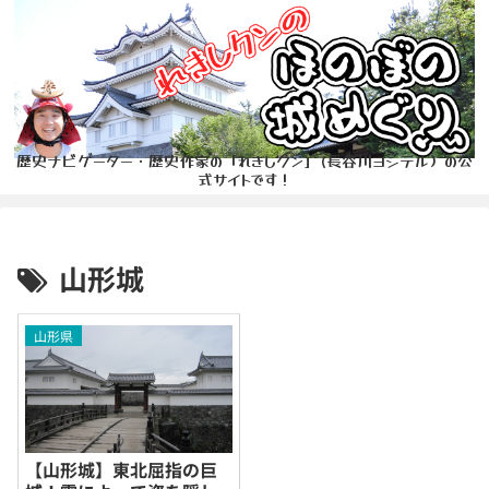
歴史ナビゲーター・歴史作家の「れきしクン」(長谷川ヨシテル）の公
式サイトです！
山形城
山形県
【山形城】東北屈指の巨