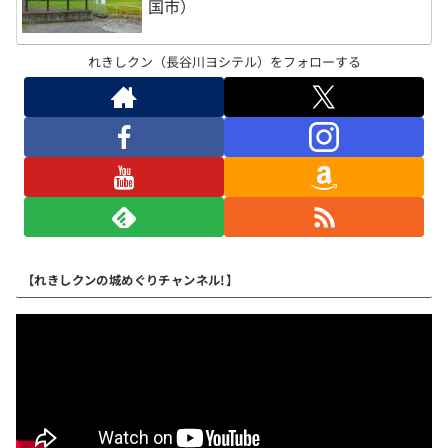
国市）
れきしクン（長谷川ヨシテル）をフォローする
【れきしクンの城めぐりチャンネル!】