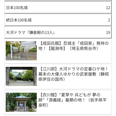
日本100名城
12
続日本100名城
2
大河ドラマ『鎌倉殿の13人』
19
【成田氏館】忍城主「成田家」発祥の
地！【龍淵寺】（埼玉県熊谷市）
【江川邸】大河ドラマの定番ロケ地！
幕末の大偉人ゆかりの武家屋敷（静岡
県伊豆の国市）
【衣川館】“夏草や 兵どもが 夢の
跡”「源義経」最期の地！（岩手県平
泉町）