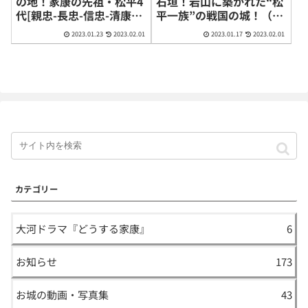
の地！家康の先祖・松平4
石垣！岩山に築かれた“松
代[親忠-長忠-信忠-清康]
平一族”の戦国の城！（愛
の城（愛知県安城市）
知県豊田市）
2023.01.23
2023.02.01
2023.01.17
2023.02.01
カテゴリー
大河ドラマ『どうする家康』
6
お知らせ
173
お城の動画・写真集
43