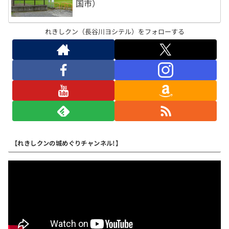
国市）
れきしクン（長谷川ヨシテル）をフォローする
【れきしクンの城めぐりチャンネル!】