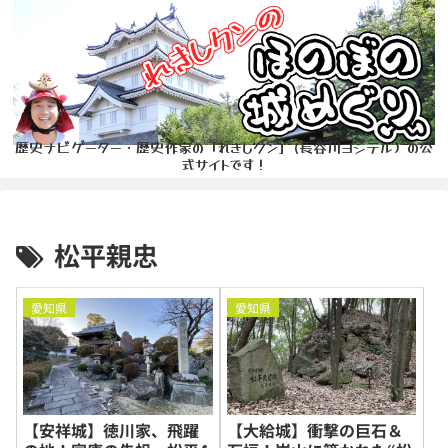
歴史ナビゲーター・歴史作家の「れきしクン」(長谷川ヨシテル）の公
式サイトです！
松平親忠
愛知県
愛知県
【安祥城】徳川家、飛躍
【大給城】衝撃の巨石＆