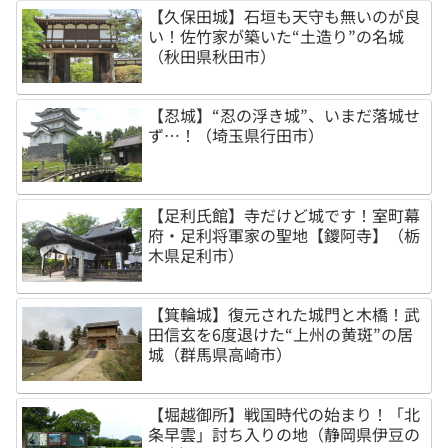
【久保田城】石垣も天守も無いのが良
い！佐竹家が築いた“土造り”の名城
（秋田県秋田市）
【忍城】“忍の浮き城”、いまだ落城せ
ず…！（埼玉県行田市）
【足利氏館】寺だけど城です！室町幕
府・足利将軍家の聖地【鑁阿寺】（栃
木県足利市）
【箕輪城】復元された城門と木橋！武
田信玄を6度退けた“上州の黄斑”の居
城（群馬県高崎市）
【堀越御所】戦国時代の始まり！「北
条早雲」討ち入りの地（静岡県伊豆の