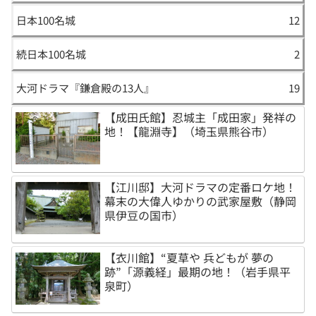
日本100名城
12
続日本100名城
2
大河ドラマ『鎌倉殿の13人』
19
【成田氏館】忍城主「成田家」発祥の
地！【龍淵寺】（埼玉県熊谷市）
【江川邸】大河ドラマの定番ロケ地！
幕末の大偉人ゆかりの武家屋敷（静岡
県伊豆の国市）
【衣川館】“夏草や 兵どもが 夢の
跡”「源義経」最期の地！（岩手県平
泉町）