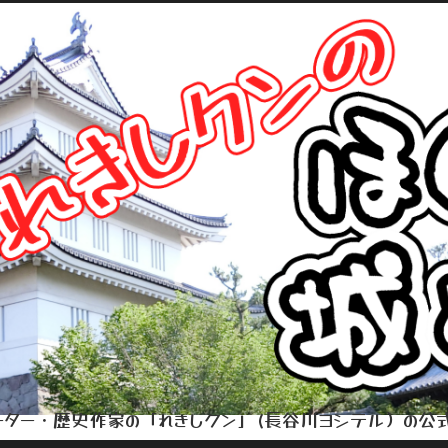
ター・歴史作家の「れきしクン」(長谷川ヨシテル）の公