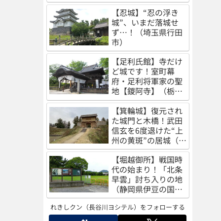
（秋田県秋田市）
【忍城】“忍の浮き
城”、いまだ落城せ
ず…！（埼玉県行田
市）
【足利氏館】寺だけ
ど城です！室町幕
府・足利将軍家の聖
地【鑁阿寺】（栃木
県足利市）
【箕輪城】復元され
た城門と木橋！武田
信玄を6度退けた“上
州の黄斑”の居城（群
馬県高崎市）
【堀越御所】戦国時
代の始まり！「北条
早雲」討ち入りの地
（静岡県伊豆の国
市）
れきしクン（長谷川ヨシテル）をフォローする