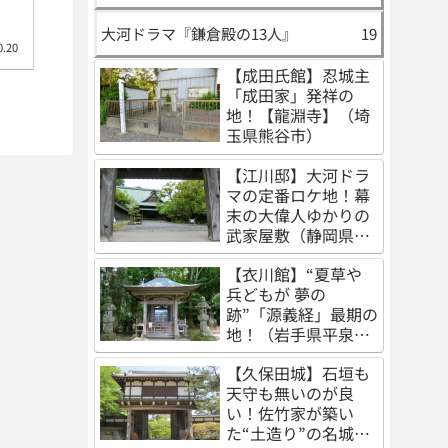
大河ドラマ『鎌倉殿の13人』
19
0.20
【成田氏館】忍城主
「成田家」発祥の
地！【龍淵寺】（埼
玉県熊谷市）
【江川邸】大河ドラ
マの定番ロケ地！幕
末の大偉人ゆかりの
武家屋敷（静岡県伊
豆の国市）
【衣川館】“夏草や
兵どもが 夢の
跡”「源義経」最期の
地！（岩手県平泉
町）
【久保田城】石垣も
天守も無いのが良
い！佐竹家が築い
た“土造り”の名城