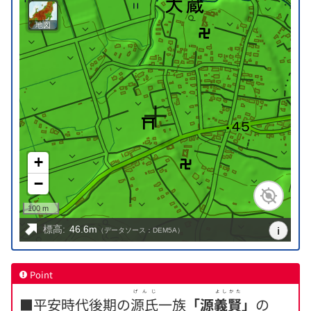
Point
げんじ
よしかた
■平安時代後期の
源氏
一族
「源
義賢
」
の