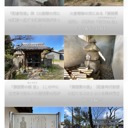
「鎌倉街道」碑（大蔵館の東に
大倉館跡の東にある「源義賢
たてわき
せんじょう
は鎌倉へ通ずる鎌倉街道が走っ
廟所」（石碑の「
帯刀
先生
」
ていた！）
は源義賢の官職名）
びょうどう
「源義賢の
廟堂
」（この中に
「源義賢の墓」（鎌倉時代後期
五輪塔で造られた源義賢の墓が
に建てられたとされる県内最古
ある！）
級の五輪塔）