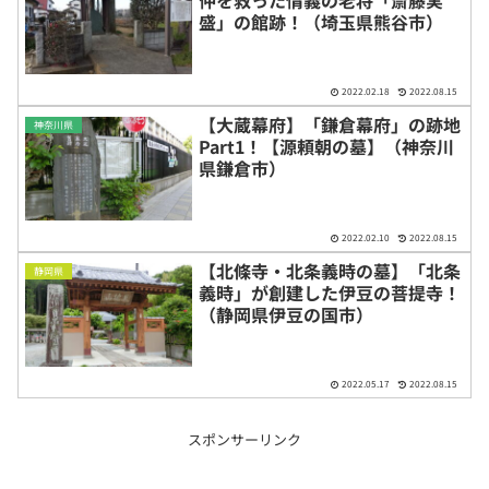
仲を救った情義の老将「斎藤実
盛」の館跡！（埼玉県熊谷市）
2022.02.18
2022.08.15
【大蔵幕府】「鎌倉幕府」の跡地
神奈川県
Part1！【源頼朝の墓】（神奈川
県鎌倉市）
2022.02.10
2022.08.15
【北條寺・北条義時の墓】「北条
静岡県
義時」が創建した伊豆の菩提寺！
（静岡県伊豆の国市）
2022.05.17
2022.08.15
スポンサーリンク