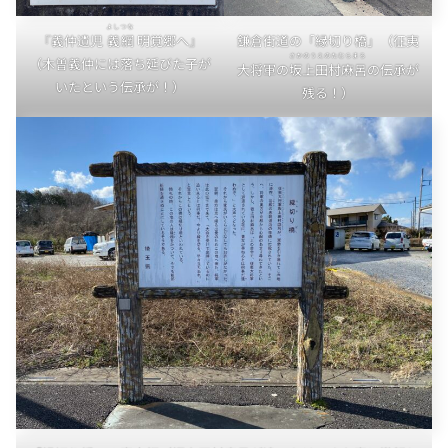
よしつな
『義仲遺児
義綱
明覚郷へ』
鎌倉街道の「縁切り橋」（征夷
さかのうえのたむらまろ
（木曽義仲には落ち延びた子が
大将軍の
坂上田村麻呂
の伝承が
いたという伝承が！）
残る！）