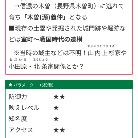
→
信濃
の木曽（長野県木曽町）に逃れて
育ち
「木曽(源)義仲」
となる
■現存の土塁や発掘された城門跡や堀跡な
どは
室町〜戦国時代の遺構
やまのうちうえすぎ
※当時の城主などは不明！
山内上杉
家や
おだわら
ほうじょう
小田原
・
北条
家関係とか？
パラメーター（5段階）
防御力 ★★
映えレベル ★
知名度 ★
アクセス ★★