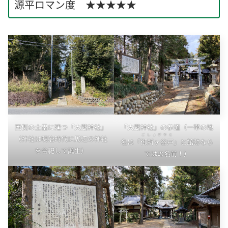
源平ロマン度 ★★★★★
西側の土塁に建つ「大蔵神社」
「大蔵神社」の参道（一帯の地
ごしょがやと
（神社は明治時代に周辺の神社
名は「
御所ヶ谷戸
」と館跡なら
を合祀して誕生）
ではの名前！）