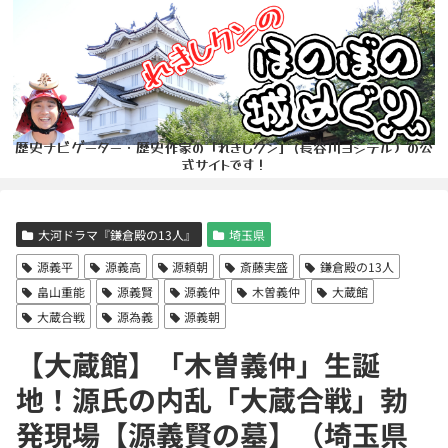
歴史ナビゲーター・歴史作家の「れきしクン」(長谷川ヨシテル）の公
式サイトです！
大河ドラマ『鎌倉殿の13人』
埼玉県
源義平
源義高
源頼朝
斎藤実盛
鎌倉殿の13人
畠山重能
源義賢
源義仲
木曽義仲
大蔵館
大蔵合戦
源為義
源義朝
【大蔵館】「木曽義仲」生誕
地！源氏の内乱「大蔵合戦」勃
発現場【源義賢の墓】（埼玉県