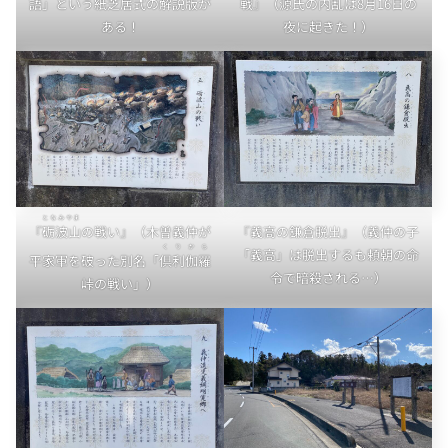
語」という紙芝居式の解説版が
戦』（源氏の内乱は8月16日の
ある！
夜に起きた！）
となみやま
『
砺波山
の戦い』（木曽義仲が
『義高の鎌倉脱出』（義仲の子
くりから
「義高」は脱出するも頼朝の命
平家軍を破った別名「
倶利伽羅
令で暗殺される…）
峠の戦い」）