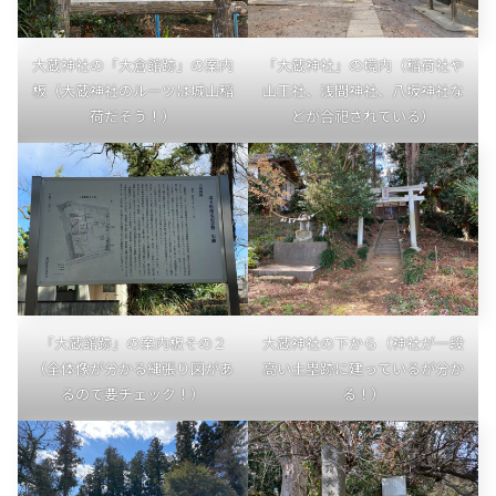
大蔵神社の「大倉館跡」の案内
「大蔵神社」の境内（稲荷社や
板（大蔵神社のルーツは城山稲
山王社、浅間神社、八坂神社な
荷だそう！）
どが合祀されている）
「大蔵館跡」の案内板その２
大蔵神社の下から（神社が一段
（全体像が分かる縄張り図があ
高い土塁跡に建っているが分か
るので要チェック！）
る！）