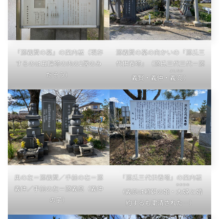
「源義賢の墓」の案内板（現存
源義賢の墓の向かいの「源氏三
するのは五輪塔の内の2層のみ
代供養塔」（源氏三代三代＝源
よしたか
だそう）
義賢・義仲・
義高
）
奥の左＝源義賢／手前の右＝源
「源氏三代供養塔」の案内板
おおひめ
義仲／手前の左＝源義高（義仲
（義高は頼朝の娘・
大姫
と婚
の子）
約するも粛清された…）