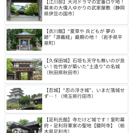
【江川邸】大河ドラマの定番ロケ地！
幕末の大偉人ゆかりの武家屋敷（静岡
県伊豆の国市）
【衣川館】“夏草や 兵どもが 夢の
跡”「源義経」最期の地！（岩手県平
泉町）
【久保田城】石垣も天守も無いのが良
い！佐竹家が築いた“土造り”の名城
（秋田県秋田市）
【忍城】“忍の浮き城”、いまだ落城せ
ず…！（埼玉県行田市）
【足利氏館】寺だけど城です！室町幕
府・足利将軍家の聖地【鑁阿寺】（栃
木県足利市）