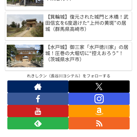
【箕輪城】復元された城門と木橋！武
田信玄を6度退けた“上州の黄斑”の居
城（群馬県高崎市）
【水戸城】御三家「水戸徳川家」の居
城！圧巻の大堀切に“控えおろう”！
（茨城県水戸市）
れきしクン（長谷川ヨシテル）をフォローする