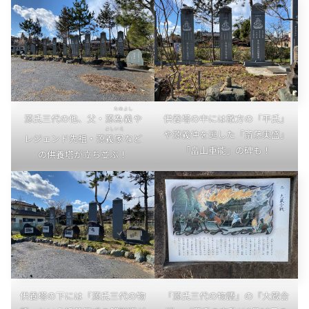
ためよし
源氏三代の他、父・源
為義
や
供養塔の中には敵方の「平氏」
よしいえ
や源義仲を逃した「斎藤実盛」
レジェンド先祖・源
義家
など
「畠山重能」の碑も！
の供養塔が立ち並ぶ！
供養塔の下には「源氏三代の物
「源氏三代の物語」の『大蔵合