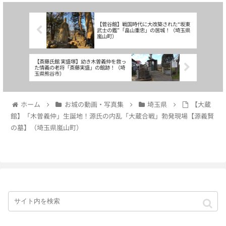
【菅谷館】戦国時代に大改築された“坂東
武士の鑑”「畠山重忠」の居城！（埼玉県
嵐山町）
【斎藤氏館 実盛塚】幼き木曽義仲を救っ
た情義の老将「斎藤実盛」の館跡！（埼
玉県熊谷市）
ホーム
お城の動画・写真集
埼玉県
【大蔵
館】「木曽義仲」生誕地！源氏の内乱「大蔵合戦」勃発現場【源義賢
の墓】（埼玉県嵐山町）