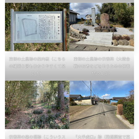
東側の土塁跡の案内板（こちら
東側の土塁跡の供養碑（大蔵合
の縄張り図も分かりやすくて良
戦の死者などを弔うための供養
い！）
塔のよう）
供養碑の裏の堀跡（こういうス
「大手虎口」跡（発掘調査で東