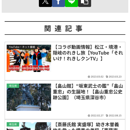
関連記事
【コラボ動画情報】松江・境港・
YouTube・ネット番組
隠岐のれきし旅【YouTube「それ
いけ！れきしクンTV」】
2023.03.02
2023.03.23
【畠山館】“坂東武士の鑑”「畠山
埼玉県
重忠」の生誕地！【畠山重忠公史
跡公園】（埼玉県深谷市）
2022.02.27
2022.08.15
【斎藤氏館 実盛塚】幼き木曽義
埼玉県