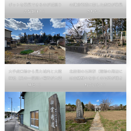
ポットを発見できるのが城巡り
の鎌倉街道に面した虎口が発見
の醍醐味！）
された！）
大手虎口跡から見た城内と大蔵
北西側の石碑群（館跡の周辺に
神社（奥の一段高い場所が大蔵
は由緒様々な多くの石碑が残さ
神社！）
れている！）