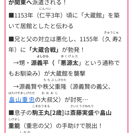
が関東へ
派遣される！
にんぺい
■1153年（
仁平
3年）頃に「大蔵館」を築
いて居館としたと伝わる
きゅうじゅ
■兄と父の対立は悪化し、1155年（
久寿
2
年）に
「大蔵合戦」
が勃発！
よしひら
あくげんた
→甥・
源
義平
（
「
悪源太
」という通称で
もお馴染み）が大蔵館を襲撃
ちちぶ
しげかた
→源義賢や
秩父
重隆
（源義賢の義父、
はたけやましげただ
おおおじ
畠山重忠
の
大叔父
）が討死…
こまおうまる
さいとう
さねもり
■息子の
駒王丸
[2歳]
は
斎藤
実盛
や
畠山
しげよし
重能
（重忠の父）の手助けで脱出！
しなの