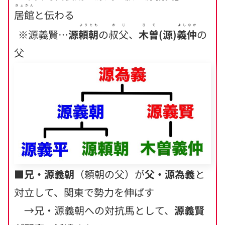
きょかん
居館
と伝わる
よりとも
おじ
きそ
よしなか
※源義賢…
源
頼朝
の
叔父
、
木曽
(源)
義仲
の
父
■
兄・源義朝
（頼朝の父）が
父・源為義
と
対立して、関東で勢力を伸ばす
→兄・源義朝への対抗馬として、
源義賢