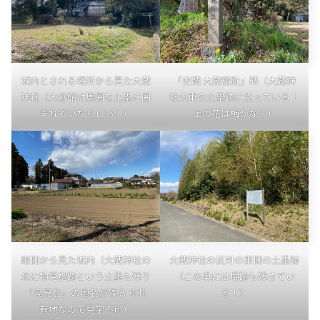
城内とされる場所から見た大蔵
「史蹟 大蔵舘趾」碑（大蔵神
神社（大倉館は周囲を土塁に囲
社の東の土塁跡に立っている！
まれていたらしい！）
上の花は梅かな？）
南側から見た城内（大蔵神社の
大蔵神社の反対の東側の土塁跡
北に物見櫓跡という土塁も残り
（この奥には堀跡も残さてい
「高見倉」の地名が残る ※私
る！）
有地なので見学不可）