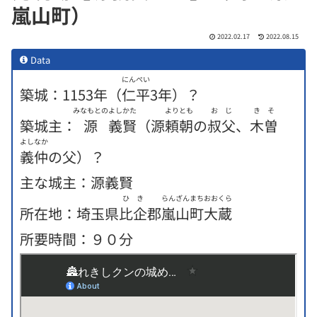
嵐山町）
2022.02.17
2022.08.15
Data
にんぺい
築城：1153年（
仁平
3年）？
みなもとの
よしかた
よりとも
おじ
きそ
築城主：
源
義賢
（源
頼朝
の
叔父
、
木曽
よしなか
義仲
の父）？
主な城主：源義賢
ひき
らんざんまち
おおくら
所在地
：
埼玉県
比企
郡
嵐山町
大蔵
所要時間：９０分