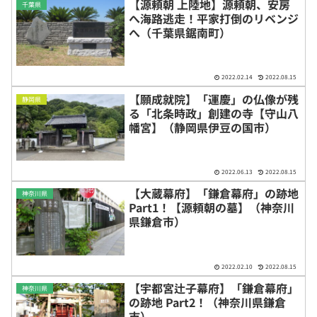
【源頼朝 上陸地】源頼朝、安房
千葉県
へ海路逃走！平家打倒のリベンジ
へ（千葉県鋸南町）
2022.02.14
2022.08.15
【願成就院】「運慶」の仏像が残
静岡県
る「北条時政」創建の寺【守山八
幡宮】（静岡県伊豆の国市）
2022.06.13
2022.08.15
【大蔵幕府】「鎌倉幕府」の跡地
神奈川県
Part1！【源頼朝の墓】（神奈川
県鎌倉市）
2022.02.10
2022.08.15
【宇都宮辻子幕府】「鎌倉幕府」
神奈川県
の跡地 Part2！（神奈川県鎌倉
市）