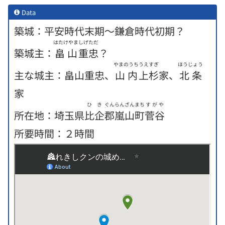
Data
築城：平安時代末期〜鎌倉時代初期？
はたけやま
しげただ
築城主：
畠山
重忠
？
やまのうち
うえすぎ
ほうじょう
主な城主：畠山重忠、
山内
上杉
家、
北条
家
ひき
ぐん
らんざんまち
すがや
所在地
：
埼玉県
比企
郡
嵐山町
菅谷
所要時間：２時間