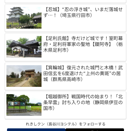
【忍城】“忍の浮き城”、いまだ落城せ
ず…！（埼玉県行田市）
【足利氏館】寺だけど城です！室町幕
府・足利将軍家の聖地【鑁阿寺】（栃
木県足利市）
【箕輪城】復元された城門と木橋！武
田信玄を6度退けた“上州の黄斑”の居
城（群馬県高崎市）
【堀越御所】戦国時代の始まり！「北
条早雲」討ち入りの地（静岡県伊豆の
国市）
れきしクン（長谷川ヨシテル）をフォローする