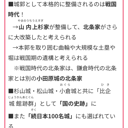
■城郭として本格的に整備されるのは
戦国
時代
！
やまのうち
うえすぎ
→
山内
上杉
家
が整備して、
北条家
がさら
に大改築したと考えられる
→本郭を取り囲む曲輪や大規模な土塁や
堀は戦国期の遺構と考えられる
※戦国時代の北条家は、鎌倉時代の北条
家とは別の
小田原城の北条家
おぐら
ひき
■杉山城・松山城・
小倉
城と共に「
比企
じょうかん
あとぐん
城館
跡群
」として
「国の史跡」
に
ぞく
■また
「
続
日本100名城」
にも選ばれてい
る