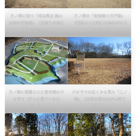
三ノ郭に建つ「埼玉県立 嵐山
三ノ郭の「建物跡と井戸跡」
史跡の博物館」（城巡りの前に
（発掘された遺構の跡地が示さ
チェックを！）
れている！）
三ノ郭に設置された菅谷館のジ
ジオラマの近くから見た「二ノ
オラマ（ずっと見ていられ
郭」（右側の堀の先が本郭で
る！）
す！）