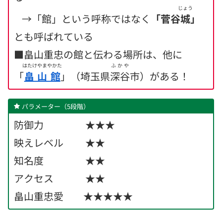
じょう
→「館」という呼称ではなく
「菅谷
城
」
とも呼ばれている
■畠山重忠の館と伝わる場所は、他に
はたけやまやかた
ふかや
「
畠山館
」（埼玉県
深谷
市）がある
！
パラメーター（5段階）
防御力 ★★★
映えレベル ★★
知名度 ★★
アクセス ★★
畠山重忠愛 ★★★★★