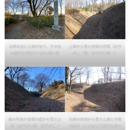
石碑の先に土橋があり、その先
土橋から見た東側の空堀（左手
の虎口を突破すれば本郭に突
が二ノ郭、右手が本郭！）
入！
前の写真の空堀の底から見た土
石碑の西側から見た土橋と本郭
橋（左手が本郭、右手が二ノ
の虎口（これはもう横矢を掛け