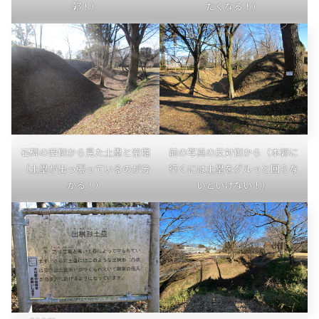
郭！）
たくなる！）
石碑の西側から見た土塁と空堀
前の写真の反対側から（本郭に
（土塁が出っ張っているのが分
行くには土塁をグルっと回らな
かる！）
いといけない！）