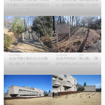
取り囲むように曲輪が展開され
い、北条時政を敵視しているの
た縄張り！）
が分かるw）
しょうてんもん
しょうてんもん
しとみ
正拈門
跡と復元された木橋
正拈門
の先の「
蔀
土塁」（郭
（西ノ郭と三ノ郭を繋ぐ重要な
の中を見られないようにするた
場所！）
めの土塁！）