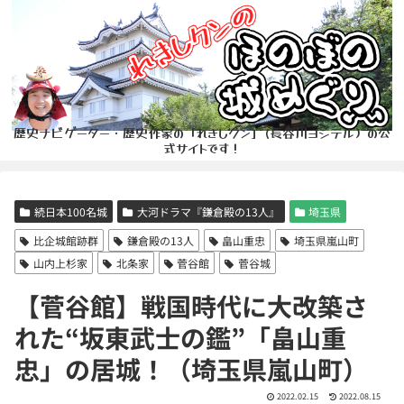
歴史ナビゲーター・歴史作家の「れきしクン」(長谷川ヨシテル）の公
式サイトです！
続日本100名城
大河ドラマ『鎌倉殿の13人』
埼玉県
比企城館跡群
鎌倉殿の13人
畠山重忠
埼玉県嵐山町
山内上杉家
北条家
菅谷館
菅谷城
【菅谷館】戦国時代に大改築さ
れた“坂東武士の鑑”「畠山重
忠」の居城！（埼玉県嵐山町）
2022.02.15
2022.08.15