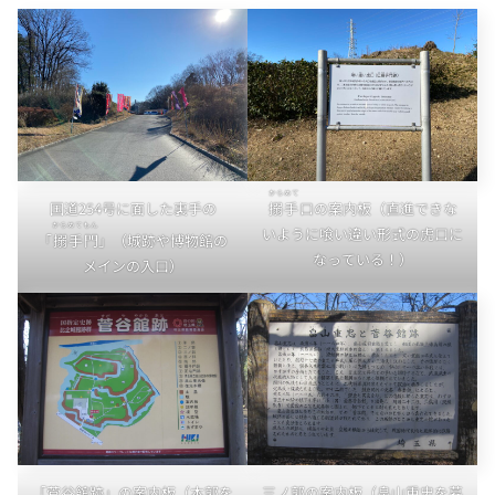
からめて
国道254号に面した裏手の
搦手
口の案内板（直進できな
からめてもん
いように喰い違い形式の虎口に
「
搦手門
」（城跡や博物館の
なっている！）
メインの入口）
「菅谷館跡」の案内板（本郭を
三ノ郭の案内板（畠山重忠を慕