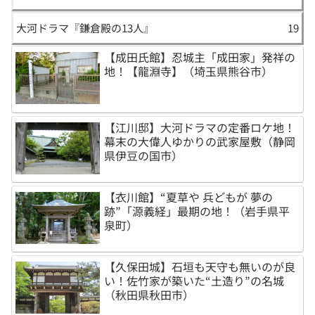
大河ドラマ『鎌倉殿の13人』
19
【成田氏館】忍城主「成田家」発祥の
地！【龍淵寺】（埼玉県熊谷市）
【江川邸】大河ドラマの定番ロケ地！
幕末の大偉人ゆかりの武家屋敷（静岡
県伊豆の国市）
【衣川館】“夏草や 兵どもが 夢の
跡”「源義経」最期の地！（岩手県平
泉町）
【久保田城】石垣も天守も無いのが良
い！佐竹家が築いた“土造り”の名城
（秋田県秋田市）