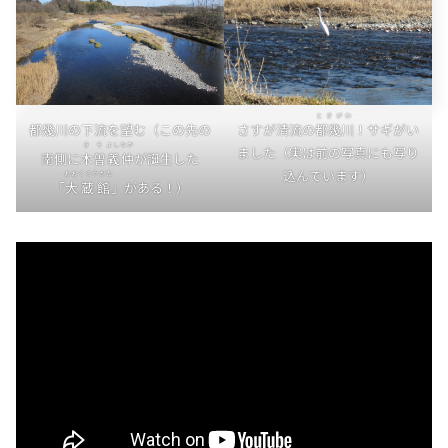
ときがわ
都幾川の下流を望む（この先の
さすが清流の
都幾川
！サギがい
きそ
よしなか
ました（実は前の写真にも写り
南側に
木曽
義仲
が誕生した
込んでいます）
おおくらやかた
「
大蔵館
」がある！）