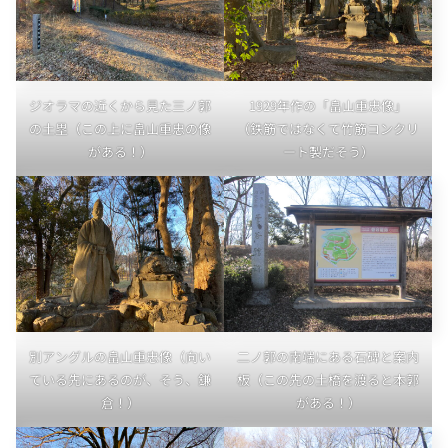
ジオラマの近くから見た三ノ郭
1929年作の「畠山重忠像」
の土塁（この上に畠山重忠の像
（鉄筋ではなくて竹筋コンクリ
がある！）
ート製だそう）
別アングルの畠山重忠像（向い
二ノ郭の南端にある石碑と案内
ている先にあるのが、そう、鎌
板（この先の土橋を渡ると本郭
倉！）
がある！）