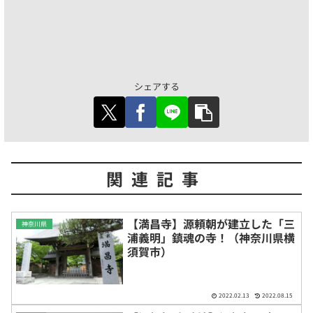
シェアする
関連記事
【満昌寺】源頼朝が建立した「三
神奈川県
浦義明」鎮魂の寺！（神奈川県横
須賀市）
2022.02.13
2022.08.15