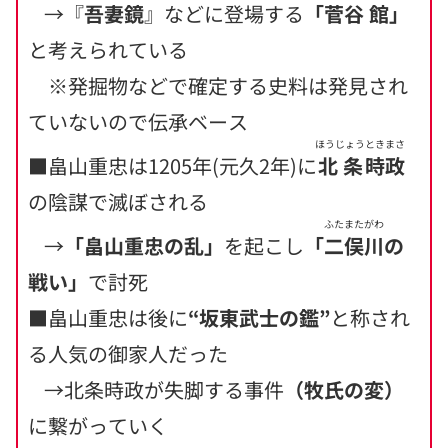
→『
吾妻鏡
』などに登場する
「
菅谷
館
」
と考えられている
※発掘物などで確定する史料は発見され
ていないので伝承ベース
ほうじょう
ときまさ
■畠山重忠は1205年(元久2年)に
北条
時政
の陰謀で滅ぼされる
ふたまたがわ
→
「畠山重忠の乱」
を起こし
「
二俣川
の
戦い」
で討死
■畠山重忠は後に
“坂東武士の鑑”
と称され
る人気の御家人
だった
→北条時政が失脚する事件
（牧氏の変）
に繋がっていく