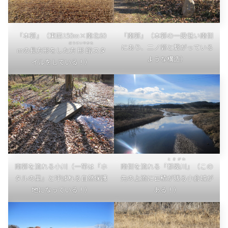
「本郭」（東西150m×南北60
「南郭」（本郭の一段低い南側
ほうけいやかた
にあり、二ノ郭と繋がっている
mの長方形をした
方形館
スタ
ような構造）
イルをしている！）
ときがわ
南郭を流れる小川（一帯は「ホ
南側を流れる「
都幾川
」（この
タルの里」と呼ばれる自然保護
先の上流に石積が残る小倉城が
地になっている！）
ある！）