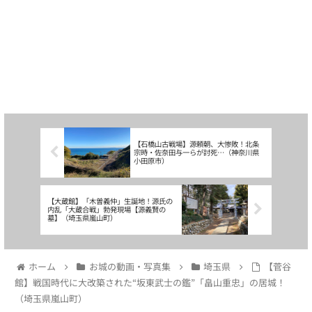
【石橋山古戦場】源頼朝、大惨敗！北条
宗時・佐奈田与一らが討死…（神奈川県
小田原市）
【大蔵館】「木曽義仲」生誕地！源氏の
内乱「大蔵合戦」勃発現場【源義賢の
墓】（埼玉県嵐山町）
ホーム
お城の動画・写真集
埼玉県
【菅谷
館】戦国時代に大改築された“坂東武士の鑑”「畠山重忠」の居城！
（埼玉県嵐山町）