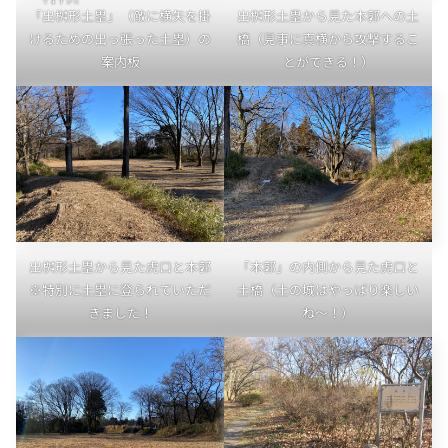
でますがた
「
出桝形
土塁」（敵に横矢を掛
出桝形土塁から見た本郭への土
けるための出っ張った土塁）の
橋（見事に真横から攻撃するこ
案内板
とができる！）
出桝形土塁から見た虎口と本郭
「本郭」の内側から見た虎口と
※特別に土塁に登られていただ
土橋（土の城はやっぱり楽しい
きました！
ね〜！）