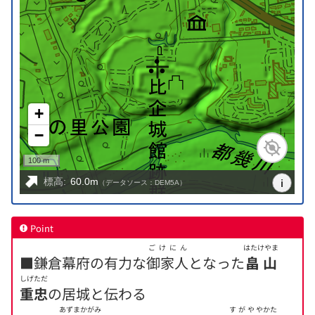
Point
ごけにん
はたけやま
■鎌倉幕府の有力な
御家人
となった
畠山
しげただ
重忠
の居城と伝わる
あずまかがみ
すがや
やかた