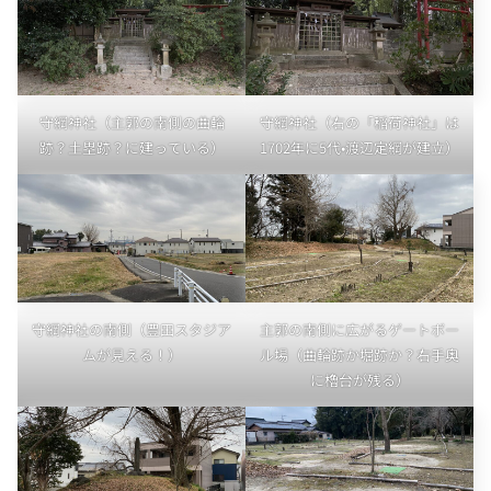
守綱神社（主郭の南側の曲輪
守綱神社（右の「稲荷神社」は
跡？土塁跡？に建っている）
1702年に5代•渡辺定綱が建立）
守綱神社の南側（豊田スタジア
主郭の南側に広がるゲートボー
ムが見える！）
ル場（曲輪跡か堀跡か？右手奥
に櫓台が残る）