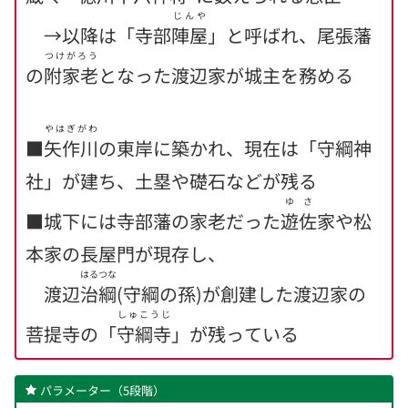
じんや
→以降は「寺部
陣屋
」と呼ばれ、尾張藩
つけがろう
の
附家老
となった渡辺家が城主を務める
やはぎがわ
■
矢作川
の東岸に築かれ、現在は「守綱神
社」が建ち、土塁や礎石などが残る
ゆさ
■城下には寺部藩の家老だった
遊佐
家や松
本家の長屋門が現存し、
はるつな
渡辺
治綱
(守綱の孫)が創建した渡辺家の
しゅこうじ
菩提寺の「
守綱寺
」が残っている
パラメーター（5段階）