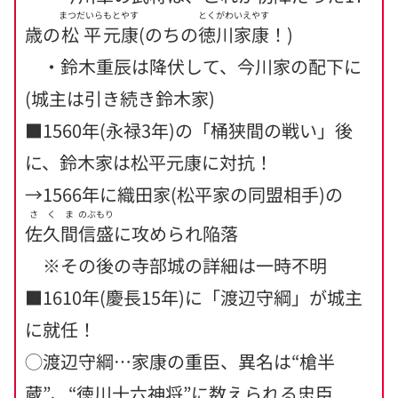
まつだいら
もとやす
とくがわいえやす
歳の
松平
元康
(のちの
徳川家康
！)
・鈴木重辰は降伏して、今川家の配下に
(城主は引き続き鈴木家)
■1560年(永禄3年)の「桶狭間の戦い」後
に、鈴木家は松平元康に対抗！
→1566年に織田家(松平家の同盟相手)の
さくま
のぶもり
佐久間
信盛
に攻められ陥落
※その後の寺部城の詳細は一時不明
■1610年(慶長15年)に「渡辺守綱」が城主
に就任！
◯渡辺守綱…家康の重臣、異名は“槍半
蔵”、“徳川十六神将”に数えられる忠臣