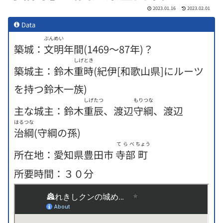
2023.01.16
2023.02.01
Data
ぶんめい
築城：
文明
年間(1469〜87年)？
しげとき
築城主：鈴木
重時
(紀伊[和歌山県]にルーツ
を持つ鈴木一族)
しげたつ
もりつな
主な城主：鈴木
重辰
、渡辺
守綱
、渡辺
はるつな
治綱
(守綱の孫)
てらべ
ちょう
所在地：愛知県豊田市
寺部
町
所要時間：３０分