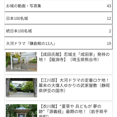
お城の動画・写真集
43
日本100名城
12
続日本100名城
2
大河ドラマ『鎌倉殿の13人』
19
【成田氏館】忍城主「成田家」発祥の
地！【龍淵寺】（埼玉県熊谷市）
【江川邸】大河ドラマの定番ロケ地！
幕末の大偉人ゆかりの武家屋敷（静岡
県伊豆の国市）
【衣川館】“夏草や 兵どもが 夢の
跡”「源義経」最期の地！（岩手県平
泉町）