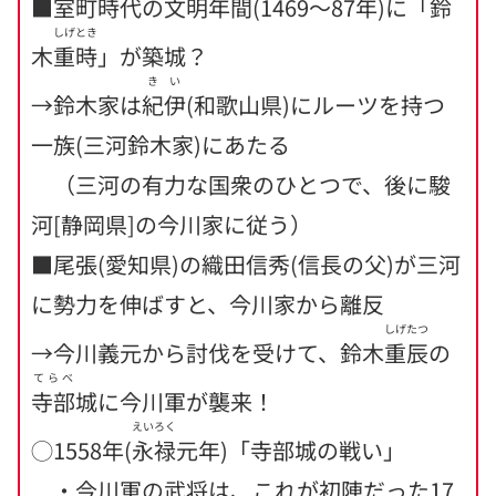
■室町時代の
文明
年間(1469〜87年)に「鈴
しげとき
木
重時
」が築城？
きい
→鈴木家は
紀伊
(和歌山県)にルーツを持つ
一族(三河鈴木家)にあたる
（三河の有力な国衆のひとつで、後に駿
河[静岡県]の今川家に従う）
■尾張(愛知県)の織田信秀(信長の父)が三河
に勢力を伸ばすと、今川家から離反
しげたつ
→今川義元から討伐を受けて、鈴木
重辰
の
てらべ
寺部
城に今川軍が襲来！
えいろく
◯1558年(
永禄
元年)「寺部城の戦い」
・今川軍の武将は、これが初陣だった17