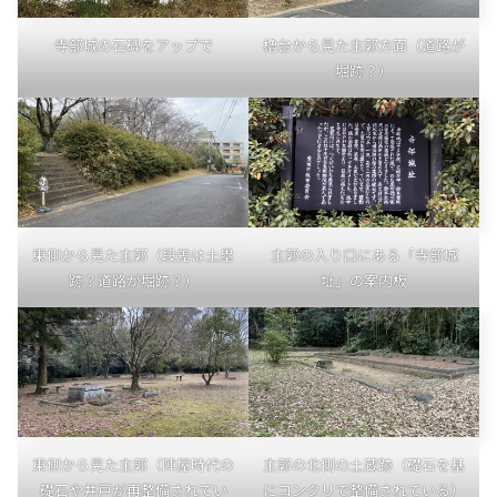
寺部城の石碑をアップで
櫓台から見た主郭方面（道路が
堀跡？）
東側から見た主郭（段差は土塁
主郭の入り口にある「寺部城
跡？道路が堀跡？）
址」の案内板
東側から見た主郭（陣屋時代の
主郭の北側の土蔵跡（礎石を基
礎石や井戸が再整備されてい
にコンクリで整備されている）