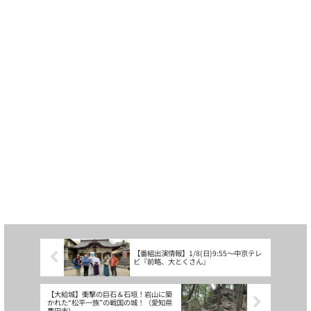
【番組出演情報】1/8(日)9:55〜中京テレ
ビ『前略、大とくさん』
【大給城】衝撃の巨石＆石垣！岩山に築
かれた“松平一族”の戦国の城！（愛知県
豊田市）