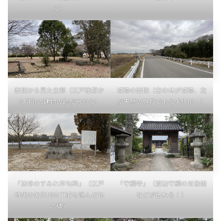
る）
西側から見た主郭（江戸後期か
城跡の西側（右の林が城跡、左
ら明治の建物の跡が分かる）
が天然の外堀である矢作川！）
「法珍のすみれ草句碑」（江戸
「守綱寺」（渡辺守綱の肖像画
時代の矢作川の工事を詠んだ句
などが伝わる！）
の碑）