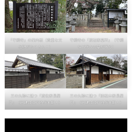
「守綱寺」の案内板（貴重な文
守綱寺の「渡辺家墓所」（守綱
化財がたくさん！）
など代々の墓が残る）
三の丸跡に建つ「遊佐家長屋
三の丸跡に建つ「旧松本家長屋
門」（創建は江戸時代末期！）
門」（創建は江戸時代末期！）