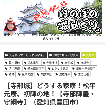
歴史ナビゲーター・歴史作家の「れきしクン」(長谷川ヨシテル）の公
式サイトです！
大河ドラマ『どうする家康』
お城の動画・写真集
愛知県
鈴木重時
鈴木重辰
守綱神社
寺部城
守綱寺
徳川家康
遊佐家長屋門
どうする家康
旧松本家長屋門
初陣
松平元康
寺部陣屋
渡辺守綱
渡辺治綱
【寺部城】どうする家康！松平
元康、初陣の地！【寺部陣屋・
守綱寺】（愛知県豊田市）