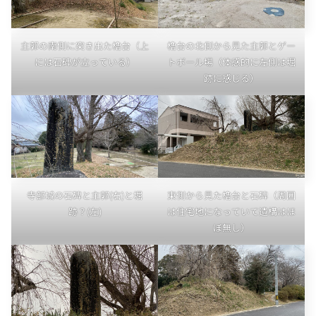
主郭の南側に突き出た櫓台（上
櫓台の北側から見た主郭とゲー
には石碑が立っている）
トボール場（体感的に左側は堀
跡に感じる）
寺部城の石碑と主郭(右)と堀
東側から見た櫓台と石碑（周囲
跡？(左)
は住宅地になっていて遺構はほ
ぼ無し）