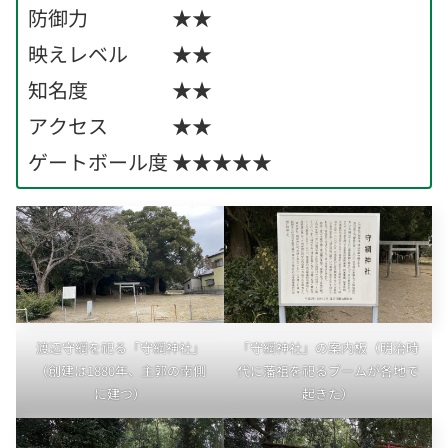
防御力 ★★
映えレベル ★★
知名度 ★★
アクセス ★★
ゲートボール度 ★★★★★
渡辺守綱を祀る「守綱神社」
「守綱神社」の案内板（明治時
（創建は1880年、主郭の南側
代に藩祖を祀るブームが各地で
に建つ）
起きた）