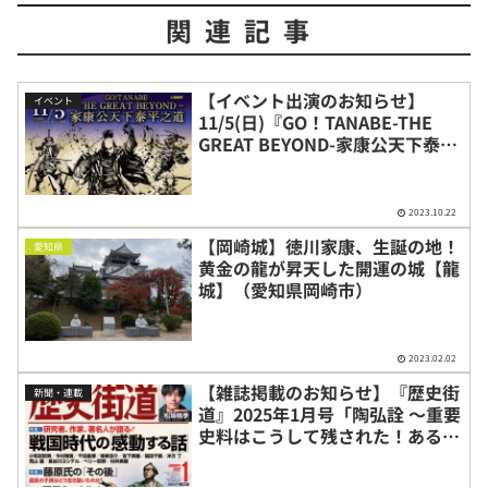
関連記事
【イベント出演のお知らせ】
イベント
11/5(日)『GO！TANABE-THE
GREAT BEYOND-家康公天下泰平
之道』（京都府京田辺市）
2023.10.22
【岡崎城】徳川家康、生誕の地！
愛知県
黄金の龍が昇天した開運の城【龍
城】（愛知県岡崎市）
2023.02.02
【雑誌掲載のお知らせ】『歴史街
新聞・連載
道』2025年1月号「陶弘詮 〜重要
史料はこうして残された！ある文
化系武将の歴史愛〜」