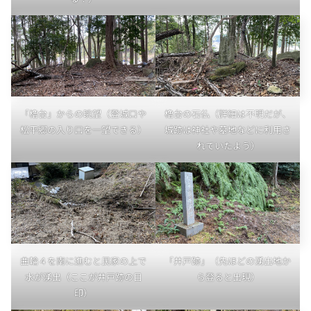
「櫓台」からの眺望（登城口や
櫓台の石仏（詳細は不明だが、
松平郷の入り口を一望できる）
城跡は神社や墓地などに利用さ
れていたよう）
曲輪４を南に進むと民家の上で
「井戸跡」（先ほどの湧出地か
水が湧出（ここが井戸跡の目
ら登ると出現）
印）