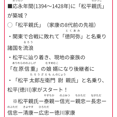
おうえい
ちかうじ
■
応永
年間(1394〜1428年)に「松平
親氏
」
が築城？
◯「松平親氏」（家康の8代前の先祖）
とくあみ
・関東で合戦に敗れて「
徳阿弥
」と名乗り
るろう
諸国を
流浪
・松平に辿り着き、現地の豪族の
ありわらののぶしげ
むすめむこ
「
在原信重
」の
娘婿
になり後継者に
たろうざえもん
のじょう
・「松平
太郎左衛門
尉
親氏」と名乗り、
松平(徳川)家がスタート！
やすちか
のぶみつ
ちかただ
ながただ
※松平親氏ー
泰親
ー
信光
ー
親忠
ー
長忠
ー
のぶただ
きよやす
ひろただ
信忠
ー
清康
ー
広忠
ー徳川家康