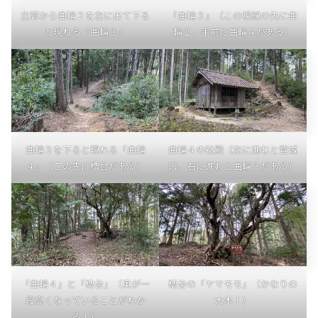
主郭から曲輪２を左に出て下る
「曲輪３」（この視線の先に曲
と現れる「曲輪３」
輪２、手前に曲輪４がある）
曲輪３を下ると現れる「曲輪
曲輪４の社殿（左に進むと登城
４」（この先に櫓台がある）
口、右に進むと曲輪３がある）
「曲輪４」と「櫓台」（奥が一
櫓台の「ヤマモモ」（かなりの
段高くなっていることがわか
大木！）
る！）