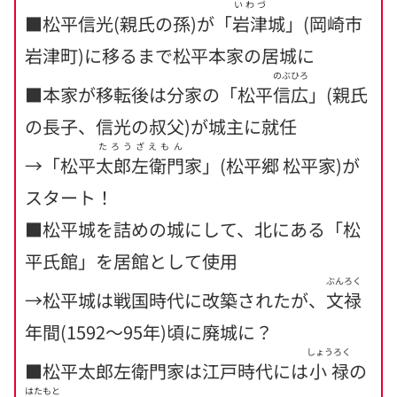
いわづ
■松平信光(親氏の孫)が「
岩津
城」(岡崎市
岩津町)に移るまで松平本家の居城に
のぶひろ
■本家が移転後は分家の「松平
信広
」(親氏
の長子、信光の叔父)が城主に就任
たろうざえもん
→「松平
太郎左衛門
家」(松平郷 松平家)が
スタート！
■松平城を詰めの城にして、北にある「松
平氏館」を居館として使用
ぶんろく
→松平城は戦国時代に改築されたが、
文禄
年間(1592〜95年)頃に廃城に？
しょうろく
■松平太郎左衛門家は江戸時代には
小禄
の
はたもと