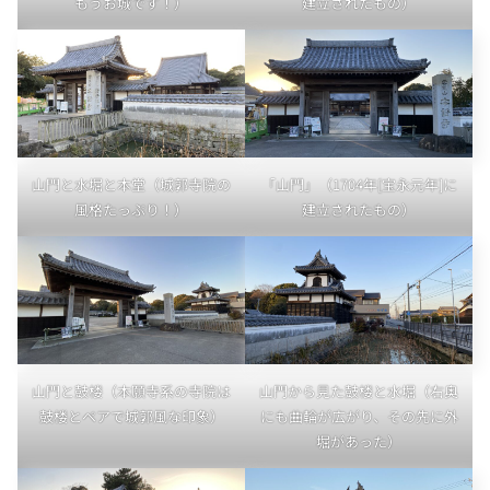
もうお城です！）
建立されたもの）
山門と水堀と本堂（城郭寺院の
「山門」（1704年[宝永元年]に
風格たっぷり！）
建立されたもの）
山門と鼓楼（本願寺系の寺院は
山門から見た鼓楼と水堀（右奥
鼓楼とペアで城郭風な印象）
にも曲輪が広がり、その先に外
堀があった）