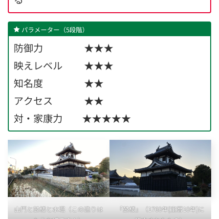
パラメーター（5段階）
防御力 ★★★
映えレベル ★★★
知名度 ★★
アクセス ★★
対・家康力 ★★★★★
山門と鼓楼と水堀（この造りは
「鼓楼」（1760年[宝暦10年]に