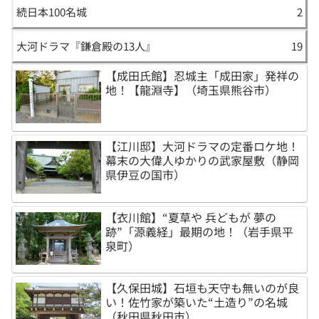
続日本100名城
2
大河ドラマ『鎌倉殿の13人』
19
【成田氏館】忍城主「成田家」発祥の
地！【龍淵寺】（埼玉県熊谷市）
【江川邸】大河ドラマの定番ロケ地！
幕末の大偉人ゆかりの武家屋敷（静岡
県伊豆の国市）
【衣川館】“夏草や 兵どもが 夢の
跡”「源義経」最期の地！（岩手県平
泉町）
【久保田城】石垣も天守も無いのが良
い！佐竹家が築いた“土造り”の名城
（秋田県秋田市）