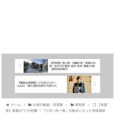
【安祥城】徳川家、飛躍の地！家康の先
祖・松平4代[親忠-長忠-信忠-清康]の城
（愛知県安城市）
【番組出演情報】2/3(金)21:00〜
bayfm『森久保祥太郎の今週わず』
ホーム
お城の動画・写真集
愛知県
【本證
寺】家康の“三大危機”！「三河一向一揆」の拠点となった寺院城郭