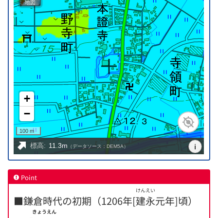
Point
けんえい
■鎌倉時代の初期（1206年[
建永
元年]頃）
きょうえん