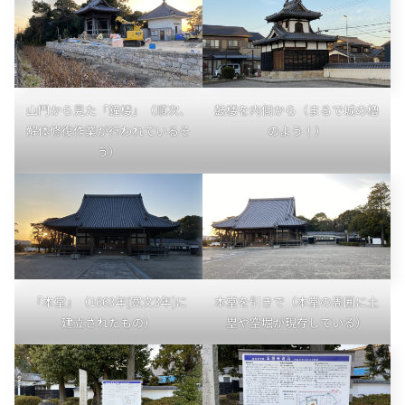
山門から見た「鐘楼」（順次、
鼓楼を内側から（まるで城の櫓
解体修復作業が行われているそ
のよう！）
う）
「本堂」（1663年[寛文3年]に
本堂を引きで（本堂の周囲に土
建立されたもの）
塁や空堀が現存している）