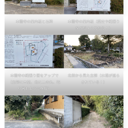
本證寺の案内板と石碑
本證寺の案内板（歴史や縄張り
などがよく分かる！）
本證寺の縄張り図をアップで
北側から見た主郭（水堀が巡ら
（主郭に本堂、北に二の丸、取
されている！）
り囲むように外堀）