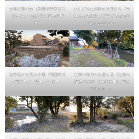
土塁と堀の跡（周囲は開発され
先ほどの土塁跡を左側から（先
ているが一部分だけ遺構が現
は立入禁止だけど年に数日解放
存）
されるらしい）
主郭側から見た水堀（戦国時代
主郭の南側の土塁と堀（左奥の
の面影をよく残している！）
鐘楼は1703年[元禄16年]に建立
されたもの）