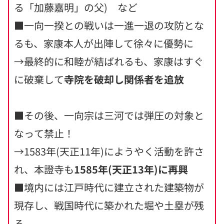
る「加藤嘉明」の父) など
■一向一揆との戦いは一進一退の攻防とな
るも、家康本人が出陣して徐々に優勢に
→最終的に和睦が結ばれるも、家康はすぐ
に破棄して
寺院を破却し関係者を追放
■その後、一向宗は三河では弾圧の対象と
なって禁止！
→1583年(天正11年)にようやく活動を許さ
れ、本證寺も
1585年(天正13年)に再興
■境内には江戸時代に建立された建築物が
現存し、戦国時代に築かれた堀や土塁が残
る