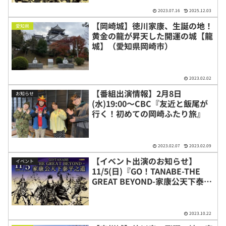
2023.07.16
2025.12.03
【岡崎城】徳川家康、生誕の地！
愛知県
黄金の龍が昇天した開運の城【龍
城】（愛知県岡崎市）
2023.02.02
【番組出演情報】2月8日
お知らせ
(水)19:00〜CBC『友近と飯尾が
行く！初めての岡崎ふたり旅』
2023.02.07
2023.02.09
【イベント出演のお知らせ】
イベント
11/5(日)『GO！TANABE-THE
GREAT BEYOND-家康公天下泰平
之道』（京都府京田辺市）
2023.10.22