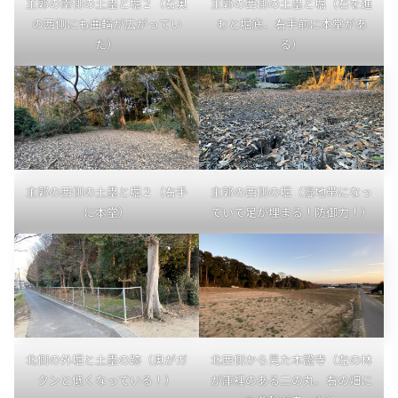
主郭の南側の土塁と堀２（右奥
主郭の西側の土塁と堀（右を進
の西側にも曲輪が広がってい
むと堀底、右手前に本堂があ
た）
る）
主郭の西側の土塁と堀２（右手
主郭の西側の堀（湿地帯になっ
に本堂）
ていて足が埋まる！防御力！）
北側の外堀と土塁の跡（奥がガ
北西側から見た本證寺（左の林
クンと低くなっている！）
が庫裡のある二の丸、右の畑に