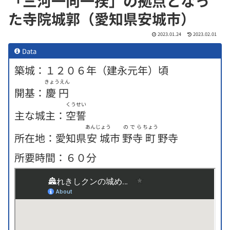
「三河一向一揆」の拠点となっ
た寺院城郭（愛知県安城市）
2023.01.24
2023.02.01
Data
築城：１２０６年（建永元年）頃
きょうえん
開基：
慶円
くうせい
主な城主：
空誓
あんじょう
のでら
ちょう
所在地：愛知県
安城
市
野寺
町
野寺
所要時間：６０分