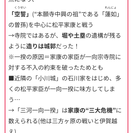
くうせい
れんにょ
「
空誓
」
(“本願寺中興の祖”である「
蓮如
」
の曽孫)を中心に松平家康と戦う
→寺院ではあるが、
堀や土塁
の遺構が残る
ように
造りは城郭
だった！
※一揆の原因＝家康の家臣が一向宗寺院に
対する不入の約束を破ったためとも
■近隣の「小川城」の石川家をはじめ、多
くの松平家臣が一向一揆に味方してしま
う…
→「三河一向一揆」は
家康の“三大危機”
に
数えられる(他は三方ヶ原の戦いと伊賀越
え)