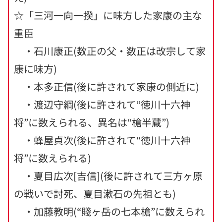
☆「三河一向一揆」に味方した家康の主な
重臣
・石川康正(数正の父・数正は改宗して家
康に味方)
・本多正信(後に許されて家康の側近に)
・渡辺守綱(後に許されて“徳川十六神
将”に数えられる、異名は“槍半蔵”)
・蜂屋貞次(後に許されて“徳川十六神
将”に数えられる)
・夏目広次[吉信](後に許されて三方ヶ原
の戦いで討死、夏目漱石の先祖とも)
・加藤教明(“賤ヶ岳の七本槍”に数えられ