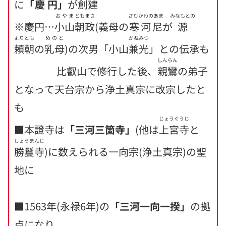
に
「
慶円
」
が創建
おやま
ともまさ
さむかわのあま
みなもとの
※慶円…
小山
朝政
(義母の
寒河尼
が
源
よりとも
めのと
かねみつ
頼朝
の
乳母
)の次男「小山
兼光
」との伝承も
しんらん
比叡山で修行した後、
親鸞
の弟子
となって天台宗から浄土真宗に改宗したと
も
じょうぐうじ
■本證寺は
「三河三箇寺」
(他は
上宮寺
と
しょうまんじ
勝鬘寺
)に数えられる一向宗(浄土真宗)の聖
地に
■1563年(永禄6年)の
「三河一向一揆」
の拠
点になり、