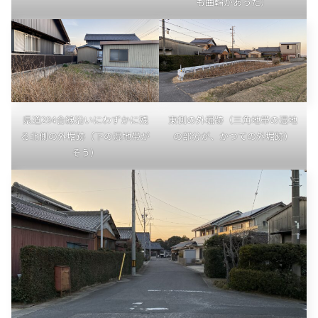
も曲輪があった）
県道294合線沿いにわずかに残
東側の外堀跡（三角地帯の湿地
る北側の外堀跡（下の湿地帯が
の部分が、かつての外堀跡）
そう）