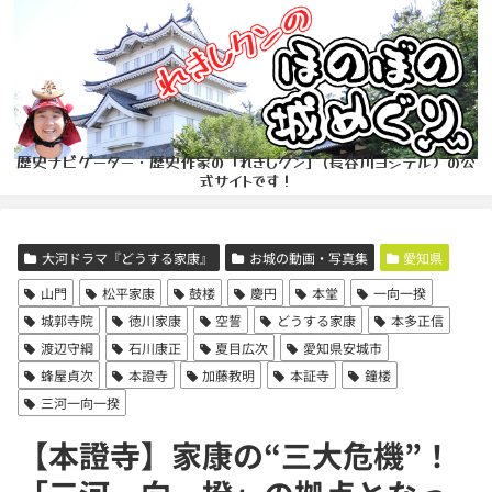
歴史ナビゲーター・歴史作家の「れきしクン」(長谷川ヨシテル）の公
式サイトです！
大河ドラマ『どうする家康』
お城の動画・写真集
愛知県
山門
松平家康
鼓楼
慶円
本堂
一向一揆
城郭寺院
徳川家康
空誓
どうする家康
本多正信
渡辺守綱
石川康正
夏目広次
愛知県安城市
蜂屋貞次
本證寺
加藤教明
本証寺
鐘楼
三河一向一揆
【本證寺】家康の“三大危機”！