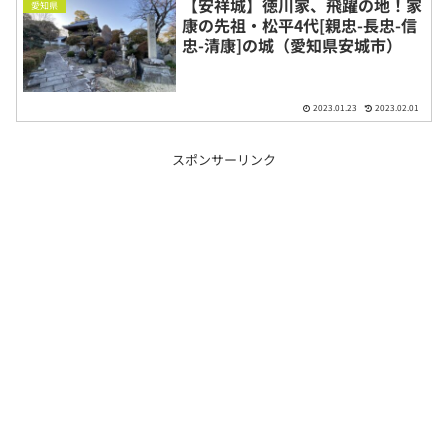
【安祥城】徳川家、飛躍の地！家
愛知県
康の先祖・松平4代[親忠-長忠-信
忠-清康]の城（愛知県安城市）
2023.01.23
2023.02.01
スポンサーリンク