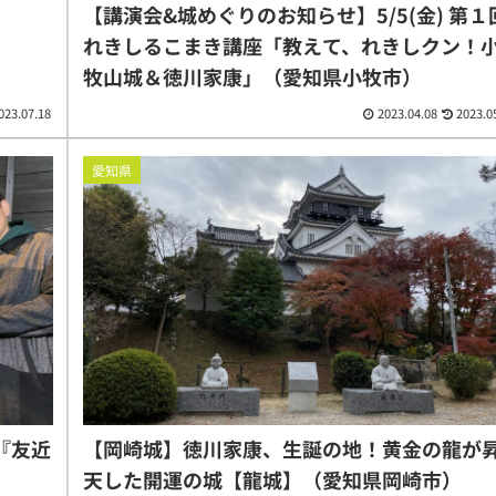
【講演会&城めぐりのお知らせ】5/5(金) 第１
れきしるこまき講座「教えて、れきしクン！
牧山城＆徳川家康」（愛知県小牧市）
023.07.18
2023.04.08
2023.0
愛知県
C『友近
【岡崎城】徳川家康、生誕の地！黄金の龍が
天した開運の城【龍城】（愛知県岡崎市）