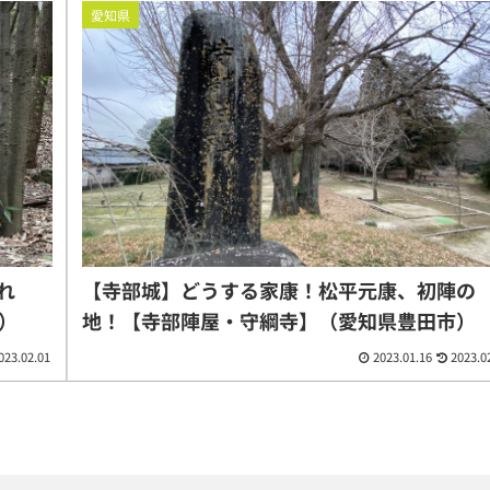
愛知県
れ
【寺部城】どうする家康！松平元康、初陣の
）
地！【寺部陣屋・守綱寺】（愛知県豊田市）
023.02.01
2023.01.16
2023.0