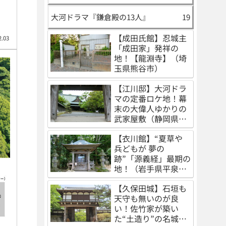
大河ドラマ『鎌倉殿の13人』
19
【成田氏館】忍城主
2.03
「成田家」発祥の
地！【龍淵寺】（埼
玉県熊谷市）
【江川邸】大河ドラ
マの定番ロケ地！幕
末の大偉人ゆかりの
武家屋敷（静岡県伊
豆の国市）
【衣川館】“夏草や
兵どもが 夢の
跡”「源義経」最期の
地！（岩手県平泉
町）
【久保田城】石垣も
天守も無いのが良
い！佐竹家が築い
た“土造り”の名城