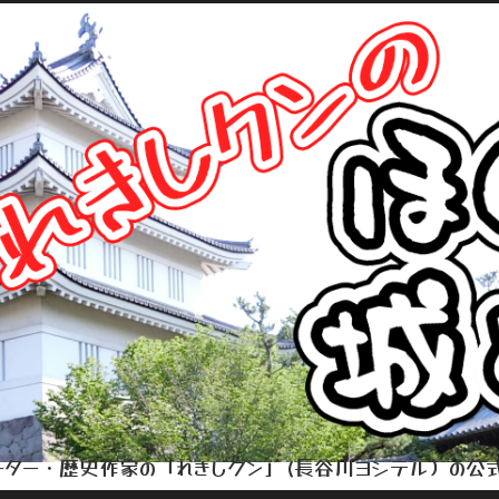
ター・歴史作家の「れきしクン」(長谷川ヨシテル）の公