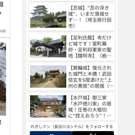
（秋田県秋田市）
回
【忍城】“忍の浮き
小
城”、いまだ落城せ
ず…！（埼玉県行田
市）
5.03
【足利氏館】寺だけ
ど城です！室町幕
府・足利将軍家の聖
地【鑁阿寺】（栃木
県足利市）
【箕輪城】復元され
た城門と木橋！武田
信玄を6度退けた“上
州の黄斑”の居城（群
馬県高崎市）
【水戸城】御三家
「水戸徳川家」の居
城！圧巻の大堀切
に“控えおろう”！
（茨城県水戸市）
昇
れきしクン（長谷川ヨシテル）をフォローする