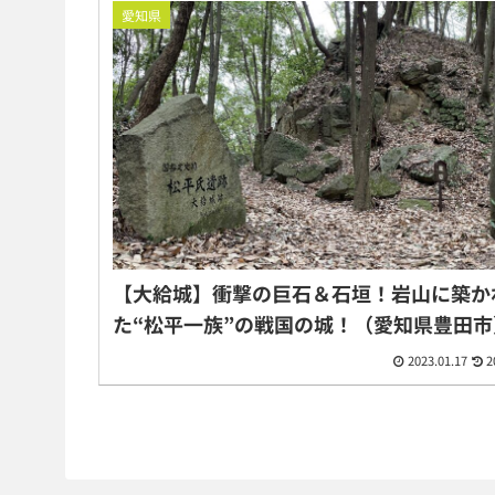
愛知県
【大給城】衝撃の巨石＆石垣！岩山に築か
た“松平一族”の戦国の城！（愛知県豊田市
2023.01.17
2