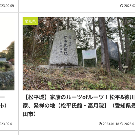
023.02.09
2023.0
愛知県
一
【松平城】家康のルーツofルーツ！松平&徳川
市）
家、発祥の地【松平氏館・高月院】（愛知県
田市）
023.02.01
2023.01.18
2023.0