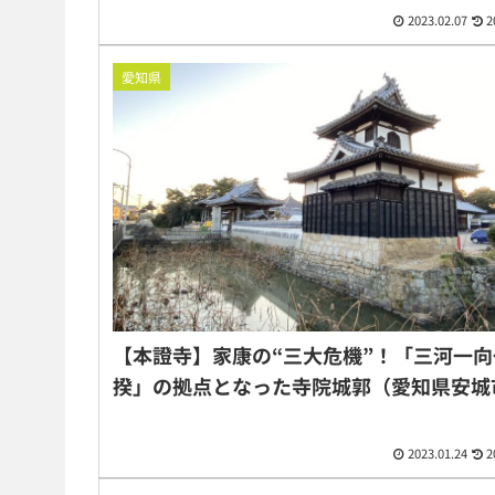
2023.02.07
2
愛知県
【本證寺】家康の“三大危機”！「三河一向
揆」の拠点となった寺院城郭（愛知県安城
2023.01.24
2